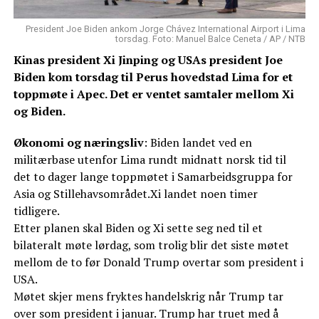
President Joe Biden ankom Jorge Chávez International Airport i Lima
torsdag. Foto: Manuel Balce Ceneta / AP / NTB
Kinas president Xi Jinping og USAs president Joe
Biden kom torsdag til Perus hovedstad Lima for et
toppmøte i Apec. Det er ventet samtaler mellom Xi
og Biden.
Økonomi og næringsliv
: Biden landet ved en
militærbase utenfor Lima rundt midnatt norsk tid til
det to dager lange toppmøtet i Samarbeidsgruppa for
Asia og Stillehavsområdet.Xi landet noen timer
tidligere.
Etter planen skal Biden og Xi sette seg ned til et
bilateralt møte lørdag, som trolig blir det siste møtet
mellom de to før Donald Trump overtar som president i
USA.
Møtet skjer mens fryktes handelskrig når Trump tar
over som president i januar. Trump har truet med å