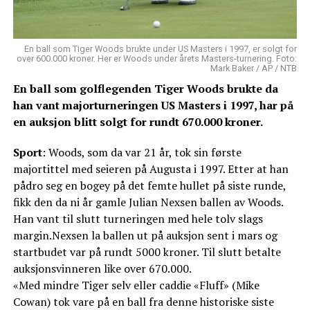
En ball som Tiger Woods brukte under US Masters i 1997, er solgt for
over 600.000 kroner. Her er Woods under årets Masters-turnering. Foto:
Mark Baker / AP / NTB
En ball som golflegenden Tiger Woods brukte da
han vant majorturneringen US Masters i 1997, har på
en auksjon blitt solgt for rundt 670.000 kroner.
Sport
: Woods, som da var 21 år, tok sin første
majortittel med seieren på Augusta i 1997. Etter at han
pådro seg en bogey på det femte hullet på siste runde,
fikk den da ni år gamle Julian Nexsen ballen av Woods.
Han vant til slutt turneringen med hele tolv slags
margin.Nexsen la ballen ut på auksjon sent i mars og
startbudet var på rundt 5000 kroner. Til slutt betalte
auksjonsvinneren like over 670.000.
«Med mindre Tiger selv eller caddie «Fluff» (Mike
Cowan) tok vare på en ball fra denne historiske siste