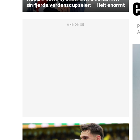
sin fjerde verdenscupseier: – Helt enormt
ANNONSE
P
A