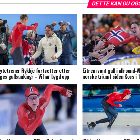
DETTE KAN DU OG
ytetrener Rykkje fortsetter etter
Eitrem vant gull i allround-
ges gullsanking: – Vi har bygd opp
norske triumf siden Koss i 