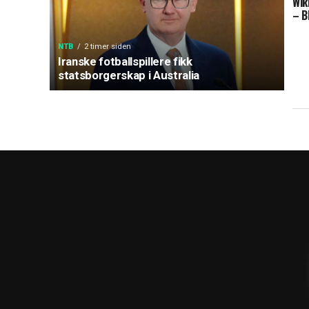
Wik
– B
NTB
2 timer siden
Iranske fotballspillere fikk
statsborgerskap i Australia