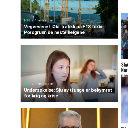
NTB
1 time siden
Vegvesenet: Økt trafikk på E18 forbi
Porsgrunn de neste helgene
Skø
Nor
noe
NTB
1 time siden
Undersøkelse: Sju av ti unge er bekymret
for krig og krise