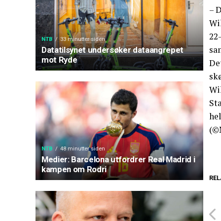
– D
Wik
22
NTB
33 minutter siden
sa
Datatilsynet undersøker dataangrepet
mot Ryde
De
skø
Wi
Sta
hel
(©
NTB
48 minutter siden
Medier: Barcelona utfordrer Real Madrid i
kampen om Rodri
REL