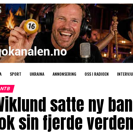
A
SPORT
UKRAINA
ANNONSERING
OSS I RADIOEN
INTERVJU
NTB
Wiklund satte ny ba
ok sin fjerde verden