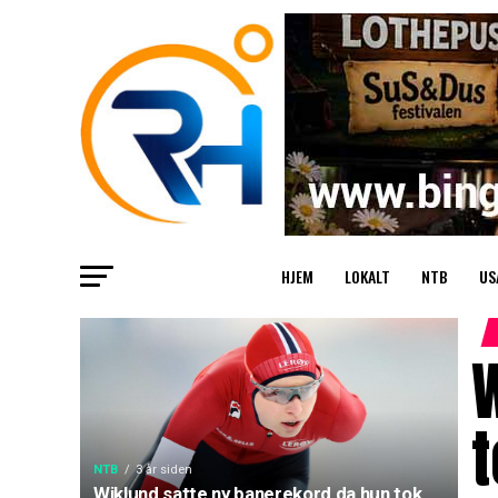
HJEM
LOKALT
NTB
US
t
NTB
3 år siden
Wiklund satte ny banerekord da hun tok