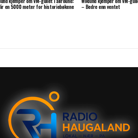
lund kjemper om VM-gullet i allround:
Wiklund kjemper om VM-gulle
lir en 5000 meter for historiebøkene
– Bedre enn ventet