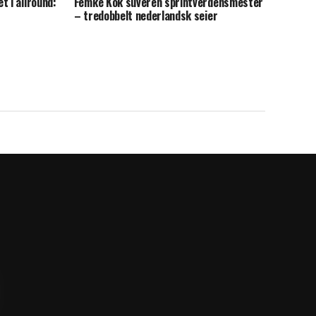
t i allround:
Femke Kok suveren sprintverdensmester
– tredobbelt nederlandsk seier