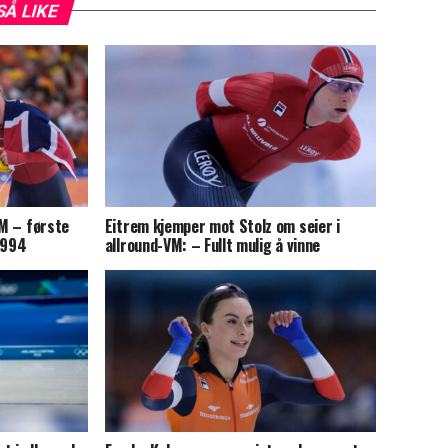
SÅ LIKE
VM – første
Eitrem kjemper mot Stolz om seier i
1994
allround-VM: – Fullt mulig å vinne