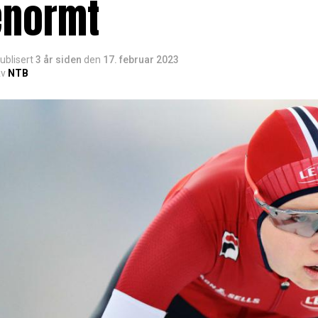
enormt
ublisert
3 år siden
den
17. februar 2023
v
NTB