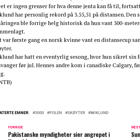
et er ingen grenser for hva denne jenta kan få til, fortsa
lund har personlig rekord på 3.55,51 på distansen. Den s
-åringen ble forrige helg historisk da hun vant 300-mete
mmenlagt.
t var første gang en norsk kvinne vant en distansecup s
yter.
klund har hatt en eventyrlig sesong, hvor hun sikret sin
vanger før jul. Hennes andre kom i canadiske Calgary, før
g.
NTB)
ATERTE EMNER:
3000
POLEN
SKØYTER
WIKLUND
FORRIGE
NES
Pakistanske myndigheter sier angrepet i
Sun