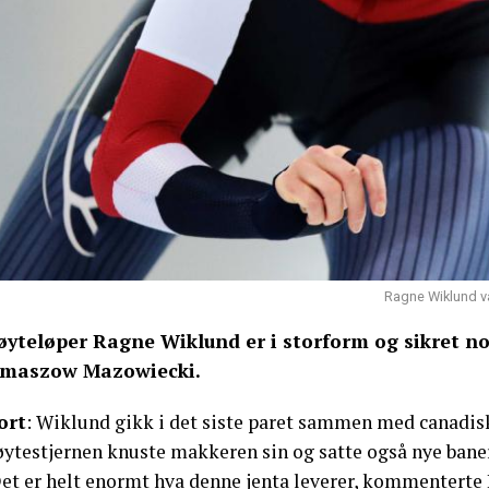
Ragne Wiklund va
øyteløper Ragne Wiklund er i storform og sikret n
maszow Mazowiecki.
ort
: Wiklund gikk i det siste paret sammen med canadi
øytestjernen knuste makkeren sin og satte også nye bane
Det er helt enormt hva denne jenta leverer, kommenterte 