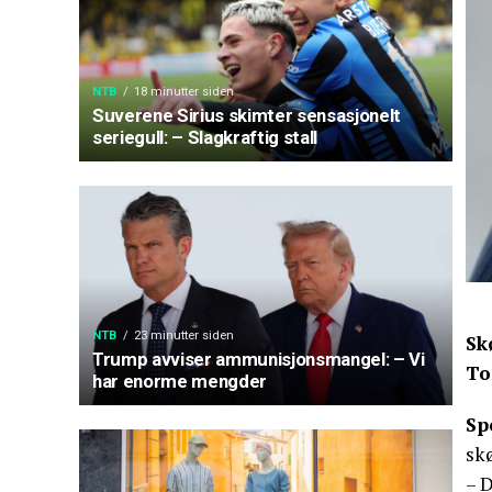
NTB
18 minutter siden
Suverene Sirius skimter sensasjonelt
seriegull: – Slagkraftig stall
NTB
23 minutter siden
Sk
Trump avviser ammunisjonsmangel: – Vi
To
har enorme mengder
Sp
sk
– 