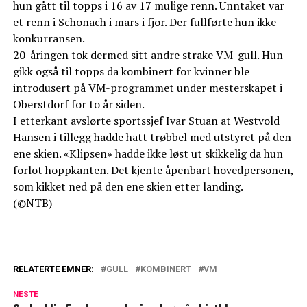
hun gått til topps i 16 av 17 mulige renn. Unntaket var
et renn i Schonach i mars i fjor. Der fullførte hun ikke
konkurransen.
20-åringen tok dermed sitt andre strake VM-gull. Hun
gikk også til topps da kombinert for kvinner ble
introdusert på VM-programmet under mesterskapet i
Oberstdorf for to år siden.
I etterkant avslørte sportssjef Ivar Stuan at Westvold
Hansen i tillegg hadde hatt trøbbel med utstyret på den
ene skien. «Klipsen» hadde ikke løst ut skikkelig da hun
forlot hoppkanten. Det kjente åpenbart hovedpersonen,
som kikket ned på den ene skien etter landing.
(©NTB)
RELATERTE EMNER:
GULL
KOMBINERT
VM
NESTE