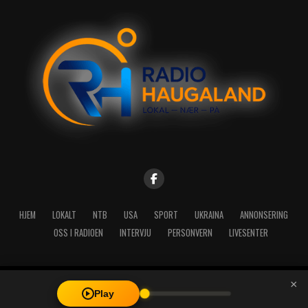
HJEM
LOKALT
NTB
USA
SPORT
UKRAINA
ANNONSERING
OSS I RADIOEN
INTERVJU
PERSONVERN
LIVESENTER
×
Copyright © 2026 A-Media AS | Radio Haugaland - Haraldsgata 114,
Play
5527 Haugesund - Mail: post@radioh.no - Telefon: 52717273