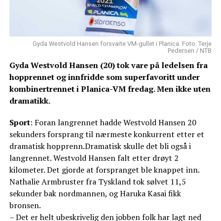
Gyda Westvold Hansen forsvarte VM-gullet i Planica. Foto: Terje
Pedersen / NTB
Gyda Westvold Hansen (20) tok vare på ledelsen fra
hopprennet og innfridde som superfavoritt under
kombinertrennet i Planica-VM fredag. Men ikke uten
dramatikk.
Sport
: Foran langrennet hadde Westvold Hansen 20
sekunders forsprang til nærmeste konkurrent etter et
dramatisk hopprenn.Dramatisk skulle det bli også i
langrennet. Westvold Hansen falt etter drøyt 2
kilometer. Det gjorde at forspranget ble knappet inn.
Nathalie Armbruster fra Tyskland tok sølvet 11,5
sekunder bak nordmannen, og Haruka Kasai fikk
bronsen.
– Det er helt ubeskrivelig den jobben folk har lagt ned