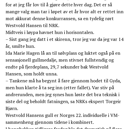
for at jeg får lov til å gjøre dette hver dag. Det er så
mange valg man tar i løpet av et år hvor alt er rettet inn
mot akkurat denne konkurransen, sa en tydelig rørt
Westvold Hansen til NRK.
Midtveis i løypa havnet hun i horisontalen.
– Sist gang jeg datt i et skirenn, tror jeg var da jeg var 14
år, smilte hun.
Ida Marie Hagen lå an til sølvplass og luktet også på en
sensasjonell gullmedalje, men stivnet fullstendig og
endte på fjerdeplass, 29,7 sekunder bak Westvold
Hansen, som holdt unna.
– Tankene må ha begynt å fare gjennom hodet til Gyda,
men hun klarte å ta seg inn (etter fallet). Var stiv på
andrerunden, men jeg synes hun løste det bra teknisk i
siste del og beholdt fatningen, sa NRKs ekspert Torgeir
Bjørn.
Westvold Hansens gull er Norges 22. individuelle i VM-
sammenheng gjennom tidene i kombinert.