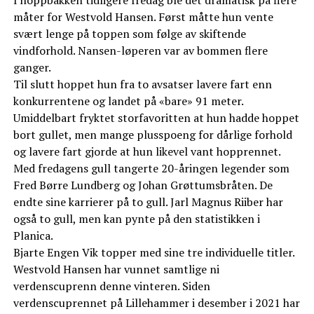
I hoppbakken tidligere fredag ble det dramatisk på flere
måter for Westvold Hansen. Først måtte hun vente
svært lenge på toppen som følge av skiftende
vindforhold. Nansen-løperen var av bommen flere
ganger.
Til slutt hoppet hun fra to avsatser lavere fart enn
konkurrentene og landet på «bare» 91 meter.
Umiddelbart fryktet storfavoritten at hun hadde hoppet
bort gullet, men mange plusspoeng for dårlige forhold
og lavere fart gjorde at hun likevel vant hopprennet.
Med fredagens gull tangerte 20-åringen legender som
Fred Børre Lundberg og Johan Grøttumsbråten. De
endte sine karrierer på to gull. Jarl Magnus Riiber har
også to gull, men kan pynte på den statistikken i
Planica.
Bjarte Engen Vik topper med sine tre individuelle titler.
Westvold Hansen har vunnet samtlige ni
verdenscuprenn denne vinteren. Siden
verdenscuprennet på Lillehammer i desember i 2021 har