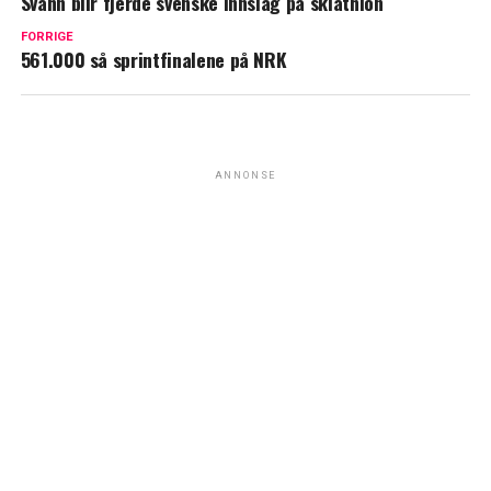
Svahn blir fjerde svenske innslag på skiathlon
FORRIGE
561.000 så sprintfinalene på NRK
ANNONSE