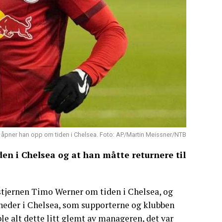
. Nå åpner han opp om tiden i Chelsea. Foto: AP/Martin Meissner/NTB
den i Chelsea og at han måtte returnere til
lstjernen Timo Werner om tiden i Chelsea, og
åneder i Chelsea, som supporterne og klubben
le alt dette litt glemt av manageren, det var