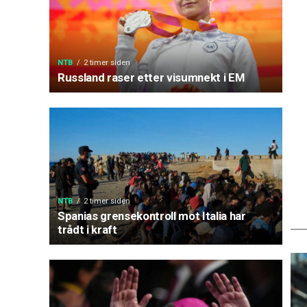
NTB
2 timer siden
Russland raser etter visumnekt i EM
NTB
2 timer siden
Spanias grensekontroll mot Italia har
trådt i kraft