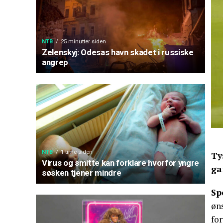
NTB
25 minutter siden
Zelenskyj: Odesas havn skadet i russiske
angrep
NTB
1 time siden
Ty
Virus og smitte kan forklare hvorfor yngre
ga
søsken tjener mindre
Sp
øn
for