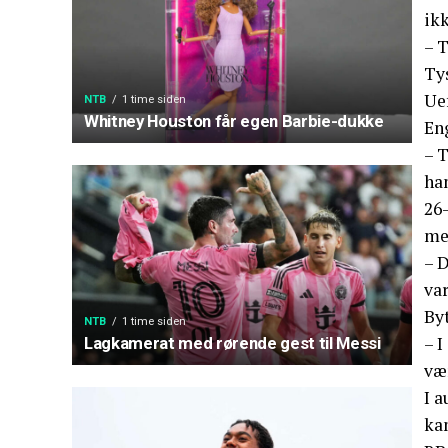
ikk
– T
Tys
Ue
NTB
1 time siden
Whitney Houston får egen Barbie-dukke
En
– T
ha
26
me
– 
va
By
NTB
1 time siden
– I
Lagkamerat med rørende gest til Messi
vær
I a
ka