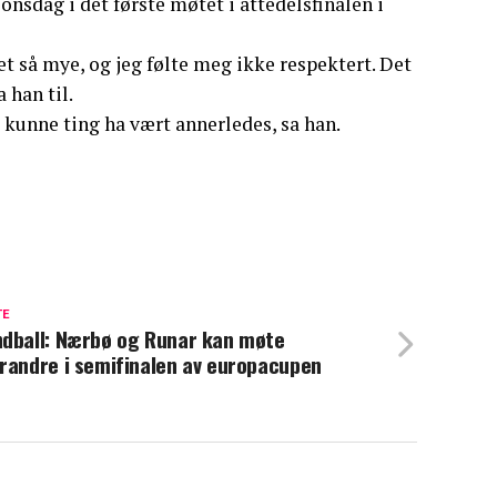
nsdag i det første møtet i åttedelsfinalen i
et så mye, og jeg følte meg ikke respektert. Det
 han til.
 kunne ting ha vært annerledes, sa han.
TE
dball: Nærbø og Runar kan møte
randre i semifinalen av europacupen