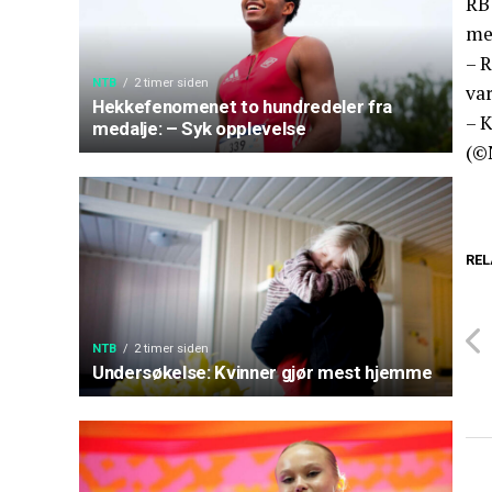
RB
me
– R
NTB
2 timer siden
var
Hekkefenomenet to hundredeler fra
– K
medalje: – Syk opplevelse
(©
REL
NTB
2 timer siden
Undersøkelse: Kvinner gjør mest hjemme