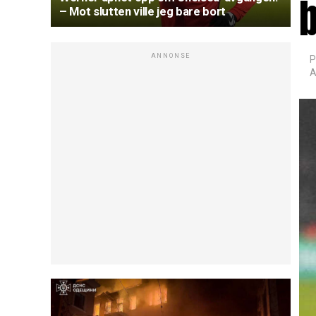
b
– Mot slutten ville jeg bare bort
ANNONSE
P
A