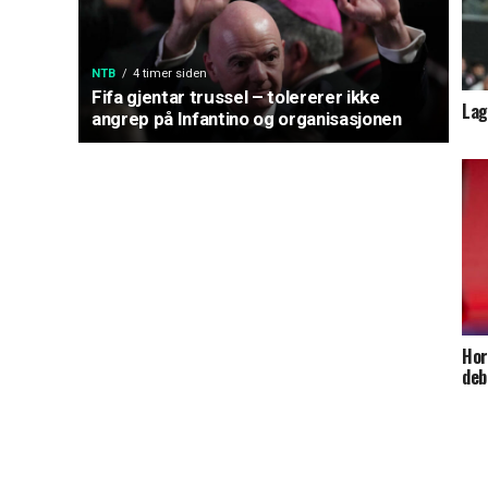
NTB
4 timer siden
Fifa gjentar trussel – tolererer ikke
Lag
angrep på Infantino og organisasjonen
Hor
deb