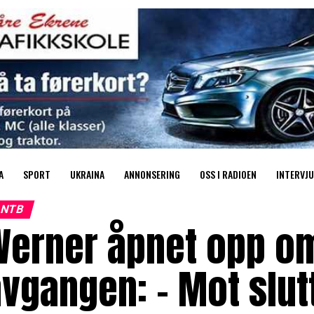
A
SPORT
UKRAINA
ANNONSERING
OSS I RADIOEN
INTERVJU
NTB
Werner åpnet opp o
vgangen: – Mot slutt