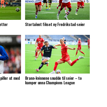
 etter
Stortalent fikset ny Fredrikstad-seier
piller ut med
Brann-kvinnene snudde til seier – to
kamper unna Champions League