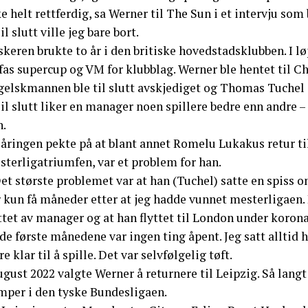
e helt rettferdig, sa Werner til The Sun i et intervju som
il slutt ville jeg bare bort.
keren brukte to år i den britiske hovedstadsklubben. I l
fas supercup og VM for klubblag. Werner ble hentet til 
gelskmannen ble til slutt avskjediget og Thomas Tuchel s
il slutt liker en manager noen spillere bedre enn andre –
n.
-åringen pekte på at blant annet Romelu Lukakus retur ti
sterligatriumfen, var et problem for han.
Det største problemet var at han (Tuchel) satte en spiss
r kun få måneder etter at jeg hadde vunnet mesterligaen.
ttet av manager og at han flyttet til London under koron
 de første månedene var ingen ting åpent. Jeg satt alltid h
e klar til å spille. Det var selvfølgelig tøft.
ugust 2022 valgte Werner å returnere til Leipzig. Så lang
mper i den tyske Bundesligaen.