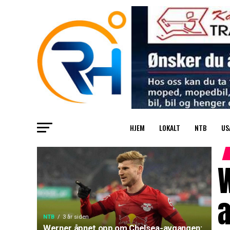
HJEM
LOKALT
NTB
US
a
NTB
3 år siden
Werner åpnet opp om Chelsea-avgangen: