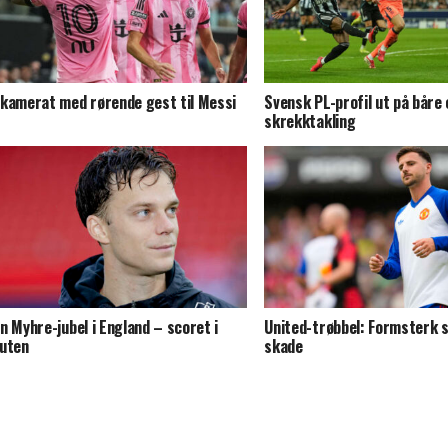
kamerat med rørende gest til Messi
Svensk PL-profil ut på båre
skrekktakling
n Myhre-jubel i England – scoret i
United-trøbbel: Formsterk s
uten
skade