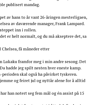
 ble publisert mandag.
øpet av hans to år vant 26-åringen mesterligaen,
Chelsea av daværende manager, Frank Lampard.
teppet inn i rollen.
 det er helt normalt, og du må akseptere det, sa
l Chelsea, få måneder etter
 om Lukaku framfor meg i min andre sesong. Det
 Da hadde jeg spilt nesten hver eneste kamp.
a-perioden skal også ha påvirket tyskeren.
jemme og feiret jul og nyttår alene for å alltid
t har han notert seg fem mål og én assist på 15