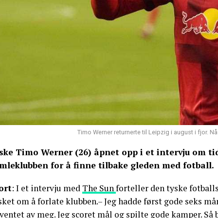
Timo Werner returnerte til Leipzig i august i fjor
ske Timo Werner (26) åpnet opp i et intervju om ti
mleklubben for å finne tilbake gleden med fotball.
ort
: I et intervju med
The Sun
forteller den tyske fotbal
sket om å forlate klubben.– Jeg hadde først gode seks m
ventet av meg. Jeg scoret mål og spilte gode kamper. Så b