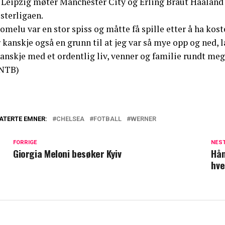
 Leipzig møter Manchester City og Erling Braut Haaland o
sterligaen.
omelu var en stor spiss og måtte få spille etter å ha kost
 kanskje også en grunn til at jeg var så mye opp og ned, la
anskje med et ordentlig liv, venner og familie rundt meg
NTB)
ATERTE EMNER:
CHELSEA
FOTBALL
WERNER
FORRIGE
NES
Giorgia Meloni besøker Kyiv
Hån
hve