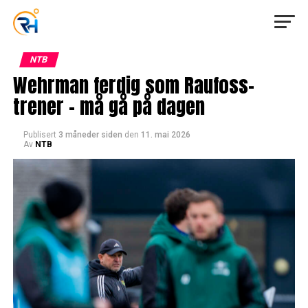
NTB
Wehrman ferdig som Raufoss-
trener – må gå på dagen
Publisert
3 måneder siden
den
11. mai 2026
Av
NTB