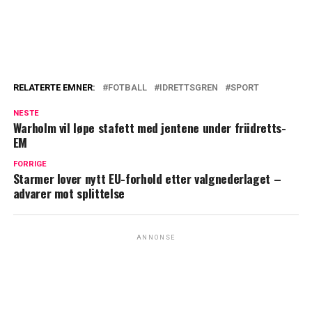
RELATERTE EMNER:
FOTBALL
IDRETTSGREN
SPORT
NESTE
Warholm vil løpe stafett med jentene under friidretts-
EM
FORRIGE
Starmer lover nytt EU-forhold etter valgnederlaget –
advarer mot splittelse
ANNONSE