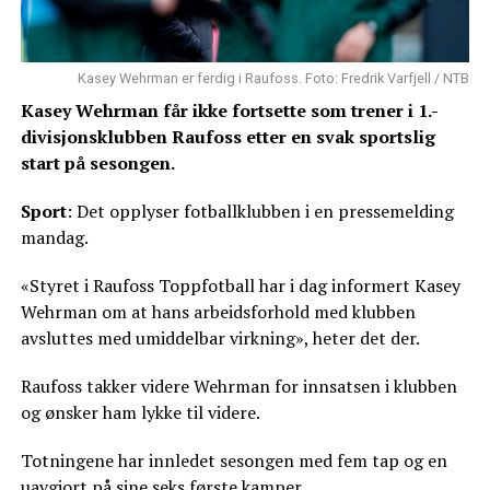
Kasey Wehrman er ferdig i Raufoss. Foto: Fredrik Varfjell / NTB
Kasey Wehrman får ikke fortsette som trener i 1.-
divisjonsklubben Raufoss etter en svak sportslig
start på sesongen.
Sport
: Det opplyser fotballklubben i en pressemelding
mandag.
«Styret i Raufoss Toppfotball har i dag informert Kasey
Wehrman om at hans arbeidsforhold med klubben
avsluttes med umiddelbar virkning», heter det der.
Raufoss takker videre Wehrman for innsatsen i klubben
og ønsker ham lykke til videre.
Totningene har innledet sesongen med fem tap og en
uavgjort på sine seks første kamper.