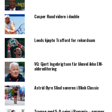
Casper Ruud videre i double
Leeds kjøpte Trafford for rekordsum
VG: Gjert Ingebrigtsen får likevel ikke EM-
akkreditering
Astrid Øyre Slind suveren i Blink Classic
Tromsø med 5-0-seier i Romania – nærmer