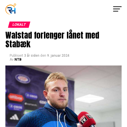
LOKALT
Walstad forlenger lånet med
Stabæk
Publisert
3 år siden
den
9. januar 2024
Av
NTB