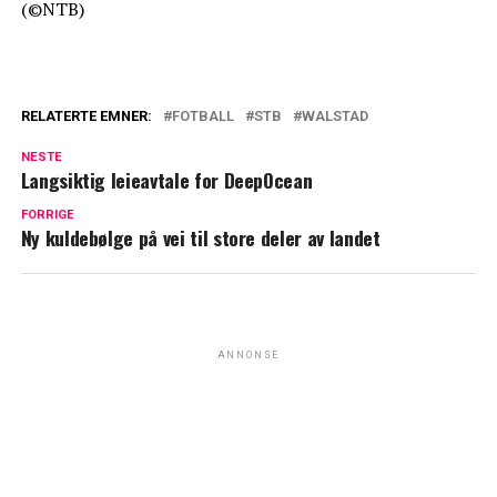
(©NTB)
RELATERTE EMNER:
FOTBALL
STB
WALSTAD
NESTE
Langsiktig leieavtale for DeepOcean
FORRIGE
Ny kuldebølge på vei til store deler av landet
ANNONSE