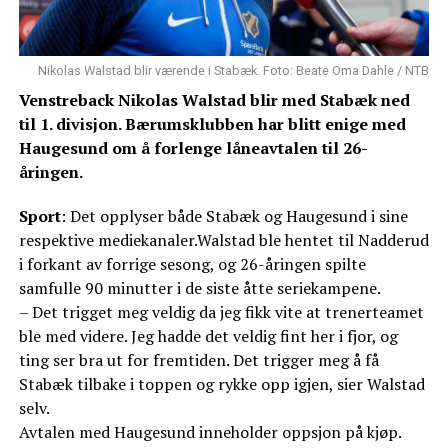
Nikolas Walstad blir værende i Stabæk. Foto: Beate Oma Dahle / NTB
Venstreback Nikolas Walstad blir med Stabæk ned
til 1. divisjon. Bærumsklubben har blitt enige med
Haugesund om å forlenge låneavtalen til 26-
åringen.
Sport
: Det opplyser både Stabæk og Haugesund i sine
respektive mediekanaler.Walstad ble hentet til Nadderud
i forkant av forrige sesong, og 26-åringen spilte
samfulle 90 minutter i de siste åtte seriekampene.
– Det trigget meg veldig da jeg fikk vite at trenerteamet
ble med videre. Jeg hadde det veldig fint her i fjor, og
ting ser bra ut for fremtiden. Det trigger meg å få
Stabæk tilbake i toppen og rykke opp igjen, sier Walstad
selv.
Avtalen med Haugesund inneholder oppsjon på kjøp.