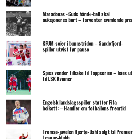
Maradonas «Guds hånd»-ball skal
auksjoneres bort – forventer svimlende pris
KFUM-seier i bunnstriden – Sandefjord-
spiller utvist før pause
Spiss vender tilbake til Toppserien – leies ut
til LSK Kvinner
Engelsk landslagsspiller støtter Fifa-
boikott: – Handler om fotballens fremtid
Tromsø-juvelen Hjertø-Dahl solgt til Premier
League-klubb