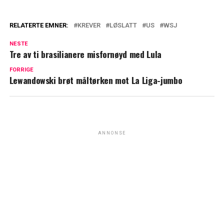
RELATERTE EMNER:
KREVER
LØSLATT
US
WSJ
NESTE
Tre av ti brasilianere misfornøyd med Lula
FORRIGE
Lewandowski brøt måltørken mot La Liga-jumbo
ANNONSE