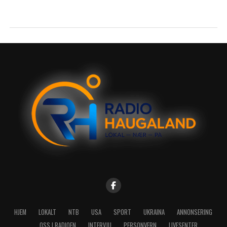
HJEM
LOKALT
NTB
USA
SPORT
UKRAINA
ANNONSERING
OSS I RADIOEN
INTERVJU
PERSONVERN
LIVESENTER