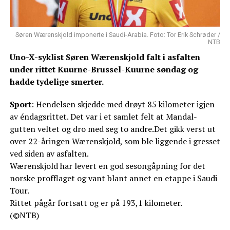
Søren Wærenskjold imponerte i Saudi-Arabia. Foto: Tor Erik Schrøder /
NTB
Uno-X-syklist Søren Wærenskjold falt i asfalten
under rittet Kuurne-Brussel-Kuurne søndag og
hadde tydelige smerter.
Sport
: Hendelsen skjedde med drøyt 85 kilometer igjen
av éndagsrittet. Det var i et samlet felt at Mandal-
gutten veltet og dro med seg to andre.Det gikk verst ut
over 22-åringen Wærenskjold, som ble liggende i gresset
ved siden av asfalten.
Wærenskjold har levert en god sesongåpning for det
norske profflaget og vant blant annet en etappe i Saudi
Tour.
Rittet pågår fortsatt og er på 193,1 kilometer.
(©NTB)