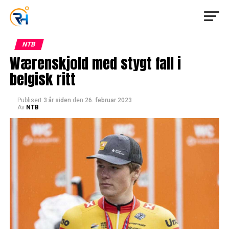
NTB
Wærenskjold med stygt fall i
belgisk ritt
Publisert
3 år siden
den
26. februar 2023
Av
NTB