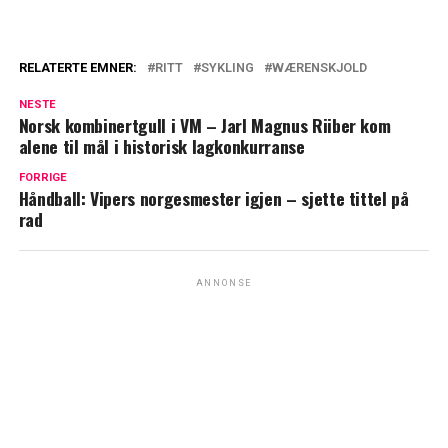
RELATERTE EMNER:
RITT
SYKLING
WÆRENSKJOLD
NESTE
Norsk kombinertgull i VM – Jarl Magnus Riiber kom
alene til mål i historisk lagkonkurranse
FORRIGE
Håndball: Vipers norgesmester igjen – sjette tittel på
rad
ANNONSE