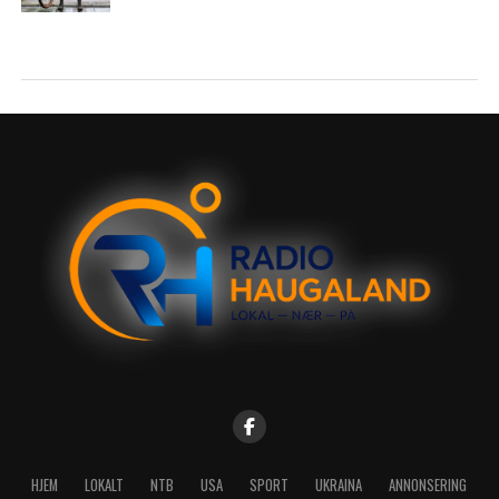
HJEM
LOKALT
NTB
USA
SPORT
UKRAINA
ANNONSERING