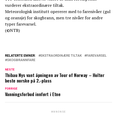
vurderer ekstraordinære tiltak.
Meteorologisk institutt opererer med to farenivåer (gul
og oransje) for skogbrann, men tre nivåer for andre
typer farevarsel.
(©NTB)
RELATERTE EMNER:
EKSTRAORDINÆRE TILTAK
FAREVARSEL
SKOGBRANNFARE
NESTE
Thibau Nys vant åpningen av Tour of Norway – Holter
beste norske på 2.-plass
FORRIGE
Vanningsforbud innført i Etne
ANNONSE