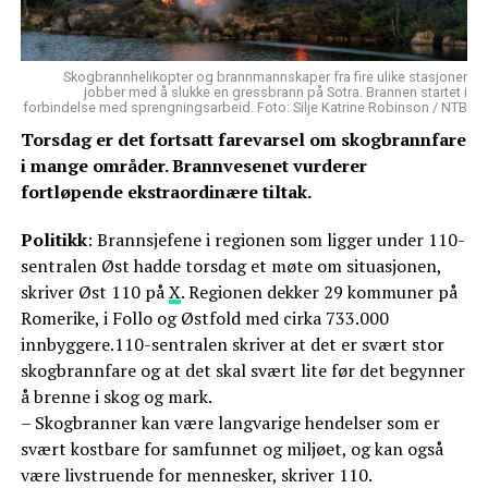
Skogbrannhelikopter og brannmannskaper fra fire ulike stasjoner
jobber med å slukke en gressbrann på Sotra. Brannen startet i
forbindelse med sprengningsarbeid. Foto: Silje Katrine Robinson / NTB
Torsdag er det fortsatt farevarsel om skogbrannfare
i mange områder. Brannvesenet vurderer
fortløpende ekstraordinære tiltak.
Politikk
: Brannsjefene i regionen som ligger under 110-
sentralen Øst hadde torsdag et møte om situasjonen,
skriver Øst 110 på
X
. Regionen dekker 29 kommuner på
Romerike, i Follo og Østfold med cirka 733.000
innbyggere.110-sentralen skriver at det er svært stor
skogbrannfare og at det skal svært lite før det begynner
å brenne i skog og mark.
– Skogbranner kan være langvarige hendelser som er
svært kostbare for samfunnet og miljøet, og kan også
være livstruende for mennesker, skriver 110.