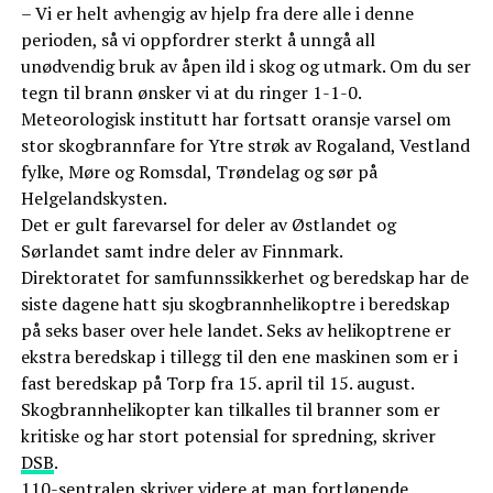
– Vi er helt avhengig av hjelp fra dere alle i denne
perioden, så vi oppfordrer sterkt å unngå all
unødvendig bruk av åpen ild i skog og utmark. Om du ser
tegn til brann ønsker vi at du ringer 1-1-0.
Meteorologisk institutt har fortsatt oransje varsel om
stor skogbrannfare for Ytre strøk av Rogaland, Vestland
fylke, Møre og Romsdal, Trøndelag og sør på
Helgelandskysten.
Det er gult farevarsel for deler av Østlandet og
Sørlandet samt indre deler av Finnmark.
Direktoratet for samfunnssikkerhet og beredskap har de
siste dagene hatt sju skogbrannhelikoptre i beredskap
på seks baser over hele landet. Seks av helikoptrene er
ekstra beredskap i tillegg til den ene maskinen som er i
fast beredskap på Torp fra 15. april til 15. august.
Skogbrannhelikopter kan tilkalles til branner som er
kritiske og har stort potensial for spredning, skriver
DSB
.
110-sentralen skriver videre at man fortløpende