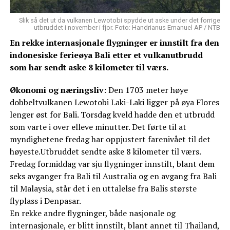
Slik så det ut da vulkanen Lewotobi spydde ut aske under det forrige
utbruddet i november i fjor. Foto: Handrianus Emanuel AP / NTB
En rekke internasjonale flygninger er innstilt fra den
indonesiske ferieøya Bali etter et vulkanutbrudd
som har sendt aske 8 kilometer til værs.
Økonomi og næringsliv
: Den 1703 meter høye
dobbeltvulkanen Lewotobi Laki-Laki ligger på øya Flores
lenger øst for Bali. Torsdag kveld hadde den et utbrudd
som varte i over elleve minutter. Det førte til at
myndighetene fredag har oppjustert farenivået til det
høyeste.Utbruddet sendte aske 8 kilometer til værs.
Fredag formiddag var sju flygninger innstilt, blant dem
seks avganger fra Bali til Australia og en avgang fra Bali
til Malaysia, står det i en uttalelse fra Balis største
flyplass i Denpasar.
En rekke andre flygninger, både nasjonale og
internasjonale, er blitt innstilt, blant annet til Thailand,