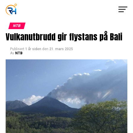
NTB
Vulkanutbrudd gir flystans på Bali
Publisert
1 år siden
den
21. mars 2025
Av
NTB