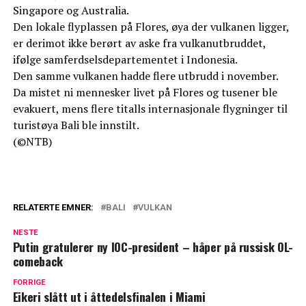
Singapore og Australia.
Den lokale flyplassen på Flores, øya der vulkanen ligger,
er derimot ikke berørt av aske fra vulkanutbruddet,
ifølge samferdselsdepartementet i Indonesia.
Den samme vulkanen hadde flere utbrudd i november.
Da mistet ni mennesker livet på Flores og tusener ble
evakuert, mens flere titalls internasjonale flygninger til
turistøya Bali ble innstilt.
(©NTB)
RELATERTE EMNER:
BALI
VULKAN
NESTE
Putin gratulerer ny IOC-president – håper på russisk OL-
comeback
FORRIGE
Eikeri slått ut i åttedelsfinalen i Miami