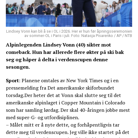
Lindsey Vonn kan bli å se i OL i 2026. Her er hun før åpningsseremonien
av sommer-OL i Paris i juli. Foto: Natasja Pisarenko / AP / NTB
Alpinlegenden Lindsey Vonn (40) sikter mot
comeback. Hun har allerede flere økter på ski bak
seg og håper å delta i verdenscupen denne
sesongen.
Sport
: Planene omtales av New York Times og i en
pressemelding fra Det amerikanske skiforbundet
torsdag.Der heter det at Vonn skal slutte seg til det
amerikanske alpinlaget i Copper Mountain i Colorado
som har samling lørdag. Der skal 40-åringen jobbe mest
med super-G- og utfordisiplinen.
– Målet mitt er å nyte dette, og forhåpentligvis tar
dette meg til verdenscupen. Jeg ville ikke startet på det