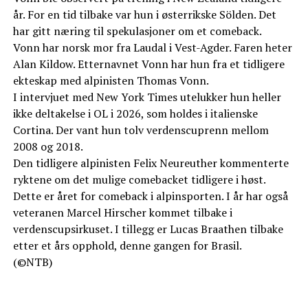
år. For en tid tilbake var hun i østerrikske Sölden. Det
har gitt næring til spekulasjoner om et comeback.
Vonn har norsk mor fra Laudal i Vest-Agder. Faren heter
Alan Kildow. Etternavnet Vonn har hun fra et tidligere
ekteskap med alpinisten Thomas Vonn.
I intervjuet med New York Times utelukker hun heller
ikke deltakelse i OL i 2026, som holdes i italienske
Cortina. Der vant hun tolv verdenscuprenn mellom
2008 og 2018.
Den tidligere alpinisten Felix Neureuther kommenterte
ryktene om det mulige comebacket tidligere i høst.
Dette er året for comeback i alpinsporten. I år har også
veteranen Marcel Hirscher kommet tilbake i
verdenscupsirkuset. I tillegg er Lucas Braathen tilbake
etter et års opphold, denne gangen for Brasil.
(©NTB)