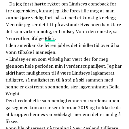
– Da jeg først hørte ryktet om Lindseys comeback for
tre dager siden, kunne jeg ikke forestille meg at man
kunne kjøre veldig fort på ski med et kunstig knelegg.
Men når jeg ser det litt på avstand: Hvis noen kan klare
det som virker umulig, er Lindsey Vonn den eneste, sa
Neureuther, ifølge
Blick
.
I den amerikanske leiren jubles det imidlertid over å ha
Vonn tilbake i manesjen.
– Lindsey er en som virkelig har vært der for meg
gjennom hele perioden min i verdenscupmiljøet. Jeg har
aldri hatt muligheten til å være Lindseys lagkamerat
tidligere, så muligheten til å stå på ski sammen med
henne er ekstremt spennende, sier lagvenninnen Bella
Wright.
Den firedobbelte sammenlagtvinneren i verdenscupen
ga seg med konkurranser i februar 2019 og forklarte da
at kroppen hennes var «ødelagt mer enn det er mulig å
fikse».
Vonn ble observert på trening i New Zealand tidligere