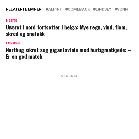
RELATERTE EMNER:
ALPINT
COMEBACK
LINDSEY
VONN
NESTE
Uværet i nord fortsetter i helga: Mye regn, vind, flom,
skred og snøfokk
FORRIGE
Northug sikret seg gigantavtale med hurtigmatkjede: –
Er en god match
ANNONSE