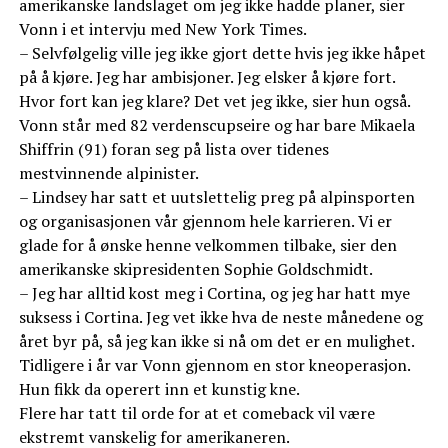
amerikanske landslaget om jeg ikke hadde planer, sier
Vonn i et intervju med New York Times.
– Selvfølgelig ville jeg ikke gjort dette hvis jeg ikke håpet
på å kjøre. Jeg har ambisjoner. Jeg elsker å kjøre fort.
Hvor fort kan jeg klare? Det vet jeg ikke, sier hun også.
Vonn står med 82 verdenscupseire og har bare Mikaela
Shiffrin (91) foran seg på lista over tidenes
mestvinnende alpinister.
– Lindsey har satt et uutslettelig preg på alpinsporten
og organisasjonen vår gjennom hele karrieren. Vi er
glade for å ønske henne velkommen tilbake, sier den
amerikanske skipresidenten Sophie Goldschmidt.
– Jeg har alltid kost meg i Cortina, og jeg har hatt mye
suksess i Cortina. Jeg vet ikke hva de neste månedene og
året byr på, så jeg kan ikke si nå om det er en mulighet.
Tidligere i år var Vonn gjennom en stor kneoperasjon.
Hun fikk da operert inn et kunstig kne.
Flere har tatt til orde for at et comeback vil være
ekstremt vanskelig for amerikaneren.