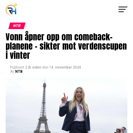
NTB
Vonn åpner opp om comeback-
planene – sikter mot verdenscupen
i vinter
Publisert
2 år siden
den
14. november 2024
Av
NTB