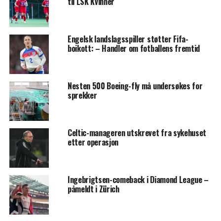
til LSK Kvinner
Engelsk landslagsspiller støtter Fifa-
boikott: – Handler om fotballens fremtid
Nesten 500 Boeing-fly må undersøkes for
sprekker
Celtic-manageren utskrevet fra sykehuset
etter operasjon
Ingebrigtsen-comeback i Diamond League –
påmeldt i Zürich