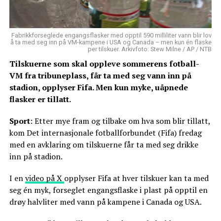
Fabrikkforseglede engangsflasker med opptil 590 milliliter vann blir lov
å ta med seg inn på VM-kampene i USA og Canada – men kun én flaske
per tilskuer. Arkivfoto: Stew Milne / AP / NTB
Tilskuerne som skal oppleve sommerens fotball-
VM fra tribuneplass, får ta med seg vann inn på
stadion, opplyser Fifa. Men kun myke, uåpnede
flasker er tillatt.
Sport
: Etter mye fram og tilbake om hva som blir tillatt,
kom Det internasjonale fotballforbundet (Fifa) fredag
med en avklaring om tilskuerne får ta med seg drikke
inn på stadion.
I en
video på X
opplyser Fifa at hver tilskuer kan ta med
seg én myk, forseglet engangsflaske i plast på opptil en
drøy halvliter med vann på kampene i Canada og USA.