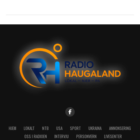
HJEM
LOKALT
NTB
USA
SPORT
UKRAINA
ANNONSERING
OSS I RADIOEN
INTERVJU
PERSONVERN
LIVESENTER