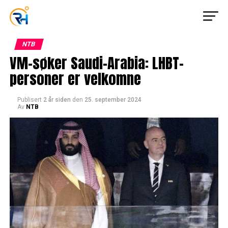
NTB
VM-søker Saudi-Arabia: LHBT-
personer er velkomne
Publisert
2 år siden
den
25. september 2024
Av
NTB