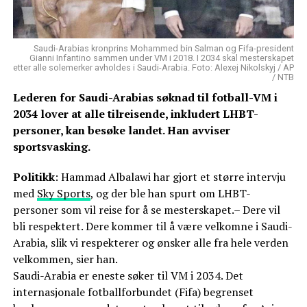
Saudi-Arabias kronprins Mohammed bin Salman og Fifa-president
Gianni Infantino sammen under VM i 2018. I 2034 skal mesterskapet
etter alle solemerker avholdes i Saudi-Arabia. Foto: Alexej Nikolskyj / AP
/ NTB
Lederen for Saudi-Arabias søknad til fotball-VM i
2034 lover at alle tilreisende, inkludert LHBT-
personer, kan besøke landet. Han avviser
sportsvasking.
Politikk
: Hammad Albalawi har gjort et større intervju
med
Sky Sports
, og der ble han spurt om LHBT-
personer som vil reise for å se mesterskapet.– Dere vil
bli respektert. Dere kommer til å være velkomne i Saudi-
Arabia, slik vi respekterer og ønsker alle fra hele verden
velkommen, sier han.
Saudi-Arabia er eneste søker til VM i 2034. Det
internasjonale fotballforbundet (Fifa) begrenset