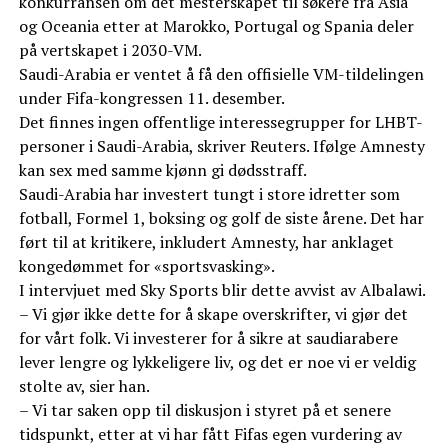
konkurransen om det mesterskapet til søkere fra Asia
og Oceania etter at Marokko, Portugal og Spania deler
på vertskapet i 2030-VM.
Saudi-Arabia er ventet å få den offisielle VM-tildelingen
under Fifa-kongressen 11. desember.
Det finnes ingen offentlige interessegrupper for LHBT-
personer i Saudi-Arabia, skriver Reuters. Ifølge Amnesty
kan sex med samme kjønn gi dødsstraff.
Saudi-Arabia har investert tungt i store idretter som
fotball, Formel 1, boksing og golf de siste årene. Det har
ført til at kritikere, inkludert Amnesty, har anklaget
kongedømmet for «sportsvasking».
I intervjuet med Sky Sports blir dette avvist av Albalawi.
– Vi gjør ikke dette for å skape overskrifter, vi gjør det
for vårt folk. Vi investerer for å sikre at saudiarabere
lever lengre og lykkeligere liv, og det er noe vi er veldig
stolte av, sier han.
– Vi tar saken opp til diskusjon i styret på et senere
tidspunkt, etter at vi har fått Fifas egen vurdering av