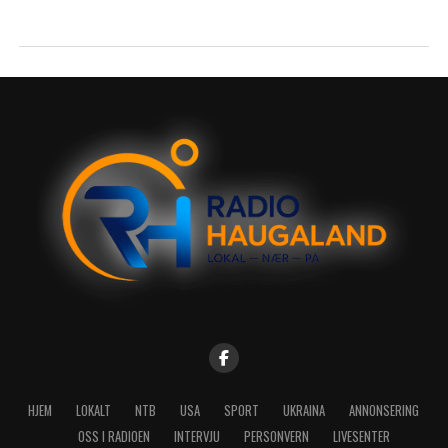
HJEM
LOKALT
NTB
USA
SPORT
UKRAINA
ANNONSERING
OSS I RADIOEN
INTERVJU
PERSONVERN
LIVESENTER