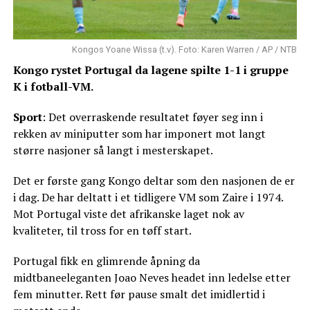
Kongos Yoane Wissa (t.v). Foto: Karen Warren / AP / NTB
Kongo rystet Portugal da lagene spilte 1-1 i gruppe
K i fotball-VM.
Sport
: Det overraskende resultatet føyer seg inn i
rekken av miniputter som har imponert mot langt
større nasjoner så langt i mesterskapet.
Det er første gang Kongo deltar som den nasjonen de er
i dag. De har deltatt i et tidligere VM som Zaire i 1974.
Mot Portugal viste det afrikanske laget nok av
kvaliteter, til tross for en tøff start.
Portugal fikk en glimrende åpning da
midtbaneeleganten Joao Neves headet inn ledelse etter
fem minutter. Rett før pause smalt det imidlertid i