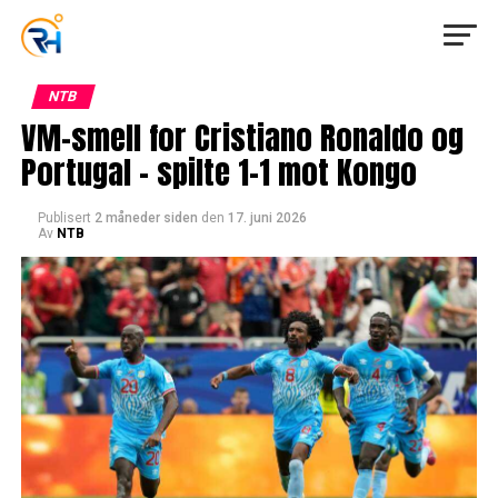
NTB
VM-smell for Cristiano Ronaldo og
Portugal – spilte 1-1 mot Kongo
Publisert
2 måneder siden
den
17. juni 2026
Av
NTB