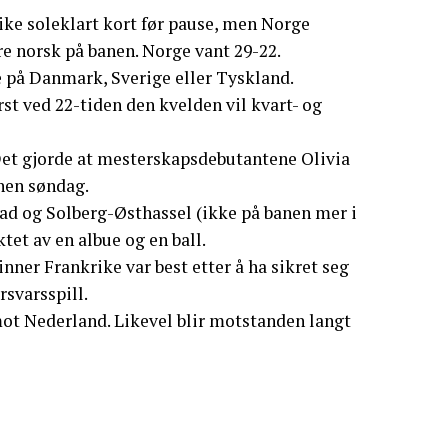
rike soleklart kort før pause, men Norge
re norsk på banen. Norge vant 29-22.
e på Danmark, Sverige eller Tyskland.
st ved 22-tiden den kvelden vil kvart- og
t gjorde at mesterskapsdebutantene Olivia
nen søndag.
tad og Solberg-Østhassel (ikke på banen mer i
tet av en albue og en ball.
ner Frankrike var best etter å ha sikret seg
rsvarsspill.
mot Nederland. Likevel blir motstanden langt