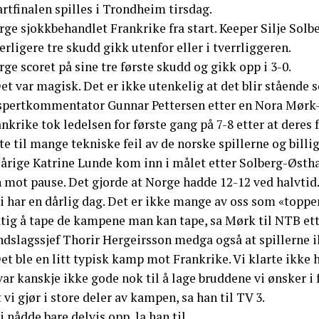
rtfinalen spilles i Trondheim tirsdag.
ge sjokkbehandlet Frankrike fra start. Keeper Silje Solb
erligere tre skudd gikk utenfor eller i tverrliggeren.
ge scoret på sine tre første skudd og gikk opp i 3-0.
et var magisk. Det er ikke utenkelig at det blir stående
spertkommentator Gunnar Pettersen etter en Nora Mørk-s
nkrike tok ledelsen for første gang på 7-8 etter at deres
te til mange tekniske feil av de norske spillerne og billig
-årige Katrine Lunde kom inn i målet etter Solberg-Østha
n mot pause. Det gjorde at Norge hadde 12-12 ved halvtid
i har en dårlig dag. Det er ikke mange av oss som «topper» 
ktig å tape de kampene man kan tape, sa Mørk til NTB ett
ndslagssjef Thorir Hergeirsson medga også at spillerne i
et ble en litt typisk kamp mot Frankrike. Vi klarte ikke h
var kanskje ikke gode nok til å lage bruddene vi ønsker i f
 vi gjør i store deler av kampen, sa han til TV 3.
i nådde bare delvis opp, la han til.