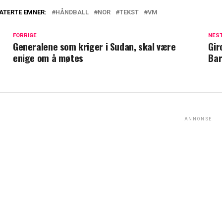
ATERTE EMNER:
HÅNDBALL
NOR
TEKST
VM
FORRIGE
NES
Generalene som kriger i Sudan, skal være
Gir
enige om å møtes
Bar
ANNONSE