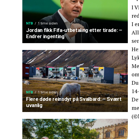
I V
re
I e
NTB
1 time siden
Jordan fikk Fifa-utbetaling etter tirade: –
Al
Endrer ingenting
se
He
Ly
Me
omg
Due
14-
NTB
1 time siden
De
Flere døde reinsdyr på Svalbard: – Svært
uvanlig
mer
(©