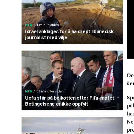
NTB
1 minutt siden
Israel anklages for å ha drept libanesisk
journalist med vilje
De
se
NTB
31 minutter siden
Sp
Uefa står på boikotten etter Fifa-møtet: –
Betingelsene er ikke oppfylt
pul
had
Ned
pro