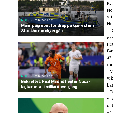
Kva
Nor
ytt
NTB
31 minutter siden
Nor
Mann pågrepet for drap på kjæresten i
– D
Stockholms skjærgård
ek
Fra
før
43
in
– V
NTB
31 minutter siden
vi
Bekreftet: Real Madrid henter Nusa-
La
lagkamerat i milliardovergang
– D
vi 
det
– V