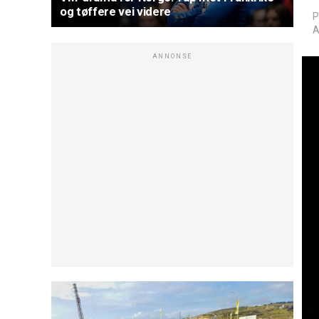
og tøffere vei videre
P
A
ANNONSE