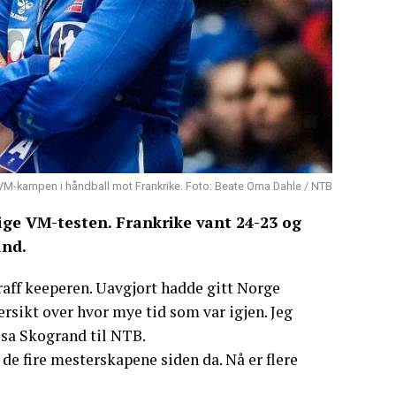
VM-kampen i håndball mot Frankrike. Foto: Beate Oma Dahle / NTB
lige VM-testen. Frankrike vant 24-23 og
and.
raff keeperen. Uavgjort hadde gitt Norge
ersikt over hvor mye tid som var igjen. Jeg
 sa Skogrand til NTB.
de fire mesterskapene siden da. Nå er flere