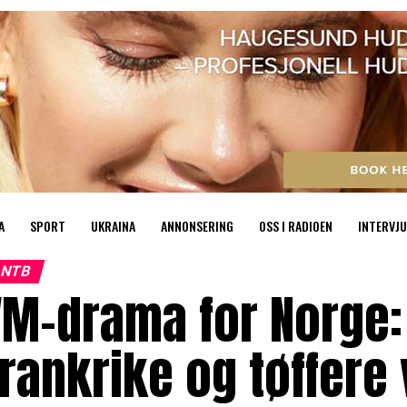
A
SPORT
UKRAINA
ANNONSERING
OSS I RADIOEN
INTERVJU
NTB
VM-drama for Norge:
rankrike og tøffere 