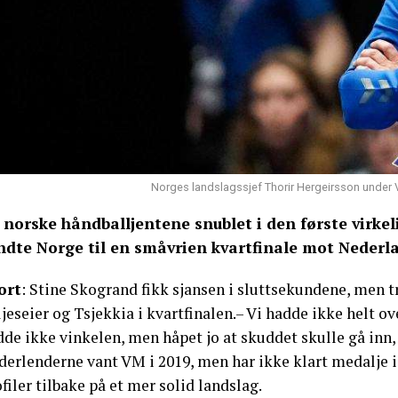
Norges landslagssjef Thorir Hergeirsson under 
 norske håndballjentene snublet i den første virke
ndte Norge til en småvrien kvartfinale mot Nederl
ort
: Stine Skogrand fikk sjansen i sluttsekundene, men t
jeseier og Tsjekkia i kvartfinalen.– Vi hadde ikke helt ov
de ikke vinkelen, men håpet jo at skuddet skulle gå inn,
erlenderne vant VM i 2019, men har ikke klart medalje i 
filer tilbake på et mer solid landslag.