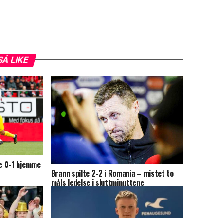
SÅ LIKE
e 0-1 hjemme
Brann spilte 2-2 i Romania – mistet to
måls ledelse i sluttminuttene