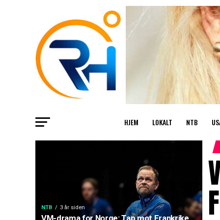
HJEM
LOKALT
NTB
US
F
NTB
3 år siden
VM-drama for Norge: Tap mot Frankrike