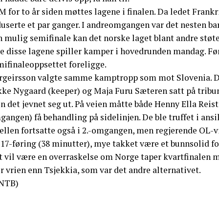
M for to år siden møttes lagene i finalen. Da ledet Frank
duserte et par ganger. I andreomgangen var det nesten ba
n mulig semifinale kan det norske laget blant andre støt
le disse lagene spiller kamper i hovedrunden mandag. Før
mifinaleoppsettet foreligge.
rgeirsson valgte samme kamptropp som mot Slovenia. De
kke Nygaard (keeper) og Maja Furu Sæteren satt på tribu
n det jevnet seg ut. På veien måtte både Henny Ella Reis
angen) få behandling på sidelinjen. De ble truffet i ansik
llen fortsatte også i 2.-omgangen, men regjerende OL-vin
17-føring (38 minutter), mye takket være et bunnsolid fo
t vil være en overraskelse om Norge taper kvartfinalen 
 vrien enn Tsjekkia, som var det andre alternativet.
NTB)