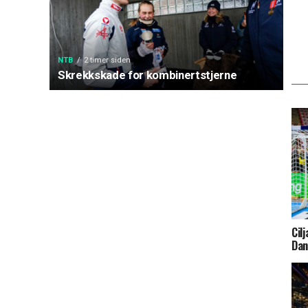
NTB
2 timer siden
Skrekkskade for kombinertstjerne
Cil
Da