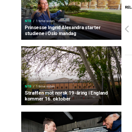
REL
NTB
1 time siden
Prinsesse Ingrid Alexandra starter
studiene i Oslo mandag
NTB
1 time siden
Straffen mot norsk 19-åring i England
kommer 16. oktober