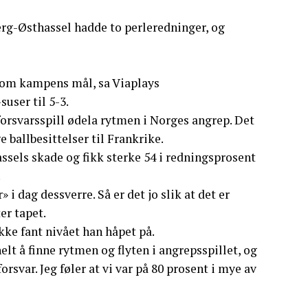
erg-Østhassel hadde to perleredninger, og
 som kampens mål, sa Viaplays
user til 5-3.
 forsvarsspill ødela rytmen i Norges angrep. Det
e ballbesittelser til Frankrike.
ssels skade og fikk sterke 54 i redningsprosent
.
i dag dessverre. Så er det jo slik at det er
er tapet.
kke fant nivået han håpet på.
elt å finne rytmen og flyten i angrepsspillet, og
orsvar. Jeg føler at vi var på 80 prosent i mye av