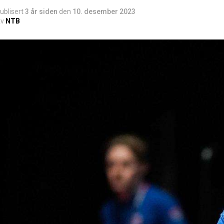
ublisert
3 år siden
den
10. desember 2023
v
NTB