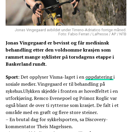
Jonas Vingegaard avbildet under Tirreno-Adriatico forrige måned.
Foto: Fabio Ferrari / LaPresse / AP / NTB
Jonas Vingegaard er bevisst og får medisinsk
behandling etter den voldsomme krasjen som
rammet mange syklister på torsdagens etappe i
Baskerland rundt.
Sport
: Det opplyser Visma-laget i en
oppdatering
i
sosiale medier. Vingegaard er til behandling på
sykehus.Ulykken skjedde i fronten av hovedfeltet i en
utforkjøring. Remco Evenepoel og Primoz Roglic var
også blant de over ti rytterne som krasjet. De falt i et
område med en grøft og flere store steiner.
– En brutal dag for sykkelsporten, sa Discovery-
kommentator Theis Magelssen.