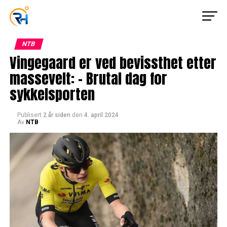
NTB
Vingegaard er ved bevissthet etter
massevelt: – Brutal dag for
sykkelsporten
Publisert
2 år siden
den
4. april 2024
Av
NTB