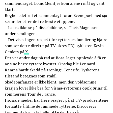
sammendraget. Louis Meintjes kom alene i mål og vant
klart.
Roglic ledet rittet sammenlagt foran Evenepoel med sju
sekunder etter de tre første etappene.
– La oss ikke se på disse bildene, sa Theis Magelssen
under sendingen.
– Det vises ingen respekt for rytternes familier og kjære
som ser dette direkte på TV, skrev FDJ-syklisten Kevin
Geniets på
X.
Det var andre dag på rad at Bora-laget opplevde å få en
av sine beste ryttere kvestet. Onsdag ble Lennard
Kämna hardt skadd på trening i Tenerife. Tyskerens
tilstand betegnes som stabil.
Skadeomfanget er ikke kjent, men den voldsomme
krasjen lover ikke bra for Visma-rytterens oppkjøring til
sommerens Tour de France.
I sosiale medier har flere reagert på at TV-produsentene
fortsatte å filme de rammede rytterne. Discoverys
kommentator likte heller ikke det han så.