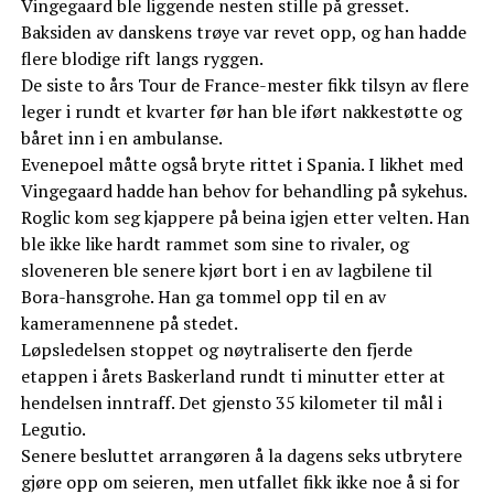
Vingegaard ble liggende nesten stille på gresset.
Baksiden av danskens trøye var revet opp, og han hadde
flere blodige rift langs ryggen.
De siste to års Tour de France-mester fikk tilsyn av flere
leger i rundt et kvarter før han ble iført nakkestøtte og
båret inn i en ambulanse.
Evenepoel måtte også bryte rittet i Spania. I likhet med
Vingegaard hadde han behov for behandling på sykehus.
Roglic kom seg kjappere på beina igjen etter velten. Han
ble ikke like hardt rammet som sine to rivaler, og
sloveneren ble senere kjørt bort i en av lagbilene til
Bora-hansgrohe. Han ga tommel opp til en av
kameramennene på stedet.
Løpsledelsen stoppet og nøytraliserte den fjerde
etappen i årets Baskerland rundt ti minutter etter at
hendelsen inntraff. Det gjensto 35 kilometer til mål i
Legutio.
Senere besluttet arrangøren å la dagens seks utbrytere
gjøre opp om seieren, men utfallet fikk ikke noe å si for