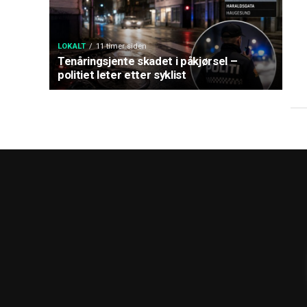
LOKALT
11 timer siden
Tenåringsjente skadet i påkjørsel –
politiet leter etter syklist