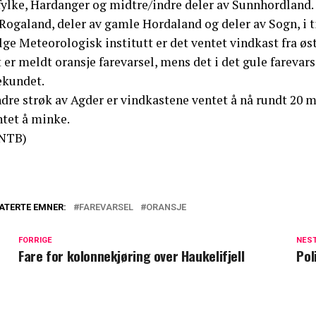
ylke, Hardanger og midtre/indre deler av Sunnhordland. D
Rogaland, deler av gamle Hordaland og deler av Sogn, i ti
lge Meteorologisk institutt er det ventet vindkast fra ø
 er meldt oransje farevarsel, mens det i det gule fareva
ekundet.
ndre strøk av Agder er vindkastene ventet å nå rundt 20 m
ntet å minke.
NTB)
ATERTE EMNER:
FAREVARSEL
ORANSJE
FORRIGE
NES
Fare for kolonnekjøring over Haukelifjell
Pol