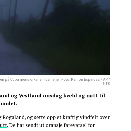
sen på Cuba mens orkanen Ida herjer. Foto: Ramon Espinosa / AP /
NTB
land og Vestland onsdag kveld og natt til
kundet.
 Rogaland, og sette opp et kraftig vindfelt over
utt
. De har sendt ut oransje farevarsel for