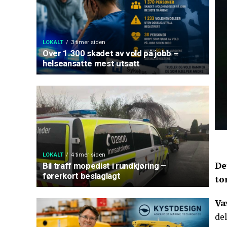
LOKALT
3 timer siden
Over 1.300 skadet av vold på jobb –
helseansatte mest utsatt
LOKALT
4 timer siden
De
Bil traff mopedist i rundkjøring –
førerkort beslaglagt
to
Væ
de