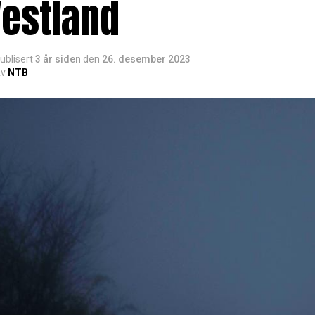
Vestland
ublisert
3 år siden
den
26. desember 2023
v
NTB