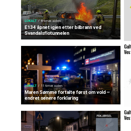
LOKALT
8 timer siden
E134 åpnet igjen etter bilbrann ved
Svandalsflotunnelen
Gul
Ves
LOKALT
11 timer siden
Maren Sømme fortalte først om vold –
endret senere forklaring
Gul
Ves