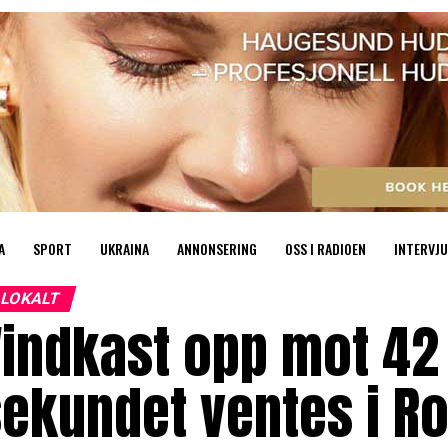
A
SPORT
UKRAINA
ANNONSERING
OSS I RADIOEN
INTERVJU
LOKALT
indkast opp mot 42
ekundet ventes i R