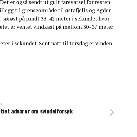
et er også sendt ut gult farevarsel for resten
llegg til grenseområde til østafjells og Agder.
st-sørøst på rundt 33–42 meter i sekundet hvor
rselet er ventet vindkast på mellom 30–37 meter
eter i sekundet. Sent natt til torsdag er vinden
TE
itiet advarer om svindelforsøk