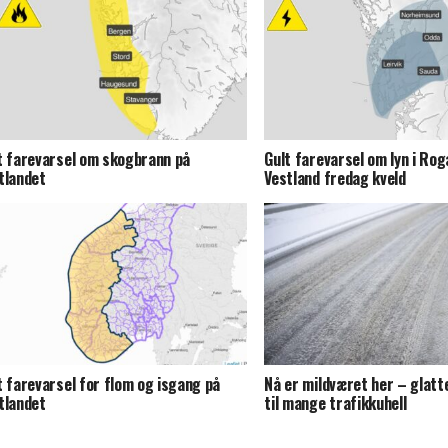
t farevarsel om skogbrann på
Gult farevarsel om lyn i Rog
tlandet
Vestland fredag kveld
t farevarsel for flom og isgang på
Nå er mildværet her – glatte
tlandet
til mange trafikkuhell