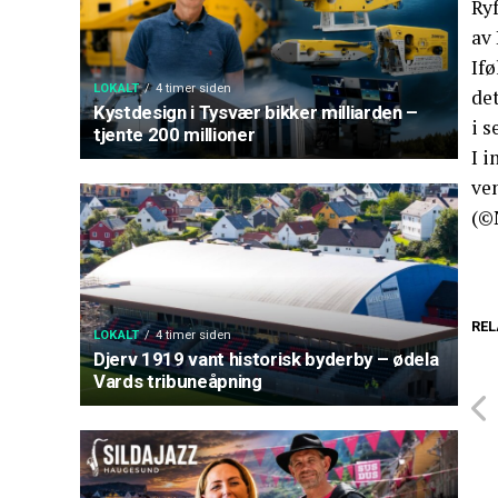
Ryf
av 
Ifø
LOKALT
4 timer siden
det
Kystdesign i Tysvær bikker milliarden –
i s
tjente 200 millioner
I i
ve
(©
REL
LOKALT
4 timer siden
Djerv 1919 vant historisk byderby – ødela
Vards tribuneåpning