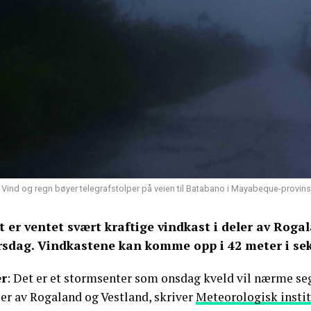
Vind og regn bøyer telegrafstolper på veien til Batabano i Mayabeque-provin
t er ventet svært kraftige vindkast i deler av Roga
rsdag. Vindkastene kan komme opp i 42 meter i se
r
: Det er et stormsenter som onsdag kveld vil nærme seg
ler av Rogaland og Vestland, skriver
Meteorologisk instit