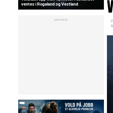
ventes i Rogaland og Vestland
ANNONSE
P
A