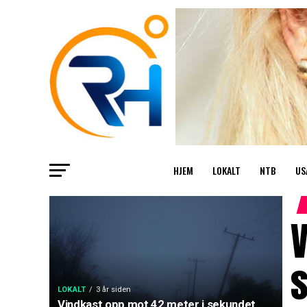
HJEM
LOKALT
NTB
US
V
s
LOKALT
3 år siden
Vindkast opp mot 42 meter i sekundet