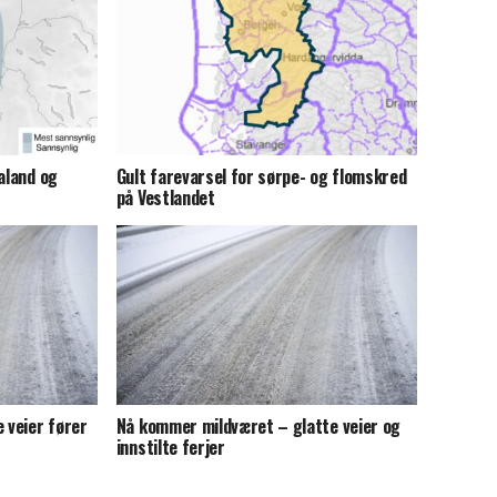
aland og
Gult farevarsel for sørpe- og flomskred
på Vestlandet
 veier fører
Nå kommer mildværet – glatte veier og
innstilte ferjer