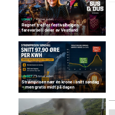
LOKALT
4 timer siden
Regnet treffer festivalhelgen –
farevarsel i deler av Vestland
LOKALT
6 timer siden
Strømprisen nær én krone i snitt søndag
– men gratis midt på dagen