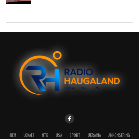
HJEM
LOKALT
NTB
USA
SPORT
UKRAINA
ANNONSERING