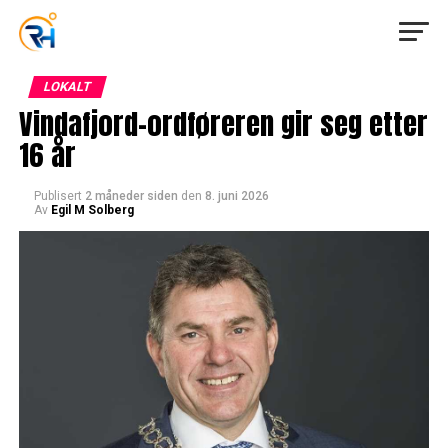
LOKALT
Vindafjord-ordføreren gir seg etter
16 år
Publisert
2 måneder siden
den
8. juni 2026
Av
Egil M Solberg