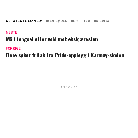
RELATERTE EMNER:
ORDFØRER
POLITIKK
VIERDAL
NESTE
Må i fengsel etter vold mot ekskjæresten
FORRIGE
Flere søker fritak fra Pride-opplegg i Karmøy-skolen
ANNONSE