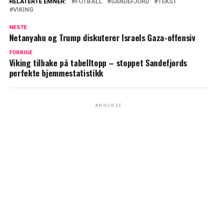
RELATERTE EMNER:
FOTBALL
SANDEFJORD
TEKST
VIKING
NESTE
Netanyahu og Trump diskuterer Israels Gaza-offensiv
FORRIGE
Viking tilbake på tabelltopp – stoppet Sandefjords
perfekte hjemmestatistikk
ANNONSE