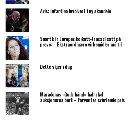
Avis: Infantino involvert i ny skandale
Snart blir Europas boikott-trussel satt på
prøve: – Ekstraordinære virkemidler må til
Dette skjer i dag
Maradonas «Guds hånd»-ball skal
auksjoneres bort – forventer svimlende pris