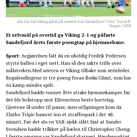
Det ble full Viking-jubel på overtid mot Sandefjord. Foto: Trond R.
Teigen / NTB
Et selvmål på overtid ga Viking 2-1 og påførte
Sandefjord årets første poengtap på hjemmebane.
Sport
: Avgjørelsen falt da en uheldig Fredrik Pedersen
styrte ballen i eget nett. Han så den sakte trille over
målstreken.Med seieren er Viking tilbake som serieleder.
Rogalendingene er tre poeng foran Bodø/Glimt, som har
én kamp mindre spilt.
Sandefjord hadde vunnet åtte strake hjemmekamper før
det ble bråstopp mot Eliteseriens beste bortelag.
Gjestene lå under til pause, men utligningen kom da
Zlatko Tripic hamret inn et straffespark i det 48.
minutt. Før det slo en VAR-sjekk slått fast at Sander
Svendsen hadde tråkket på hælen til Christopher Cheng.
I første omgang var Sandefjord skarpest. Høydepunktet