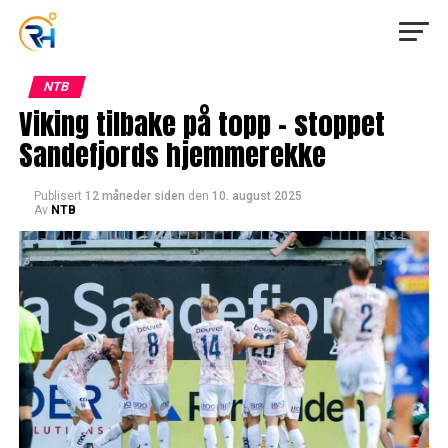
NTB
Viking tilbake på topp – stoppet
Sandefjords hjemmerekke
Publisert
12 måneder siden
den
10. august 2025
Av
NTB