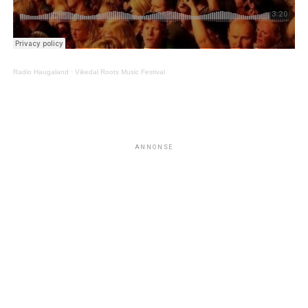
Radio Haugaland
·
Vikedal Roots Music Festival
ANNONSE