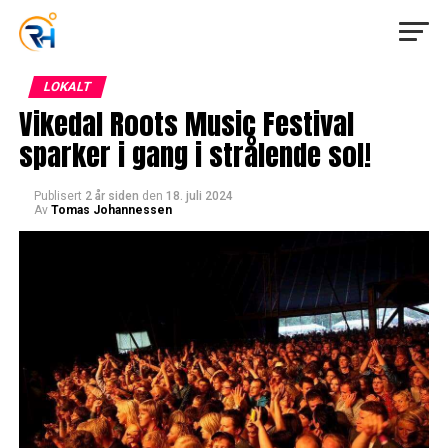
LOKALT
Vikedal Roots Music Festival
sparker i gang i strålende sol!
Publisert
2 år siden
den
18. juli 2024
Av
Tomas Johannessen