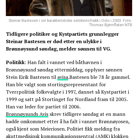
Steinar Bastesen i sin karakteristiske selskinnsfrakk i Oslo i 2003. Foto:
Thomas Bjørnflaten NTB
Tidligere politiker og Kystpartiets grunnlegger
Steinar Bastesen er død etter en ulykke i
Brønnøysund søndag, melder sønnen til VG.
Politikk
: Han falt i vannet ved båthavnen i
Brønnøysund søndag ettermiddag, opplyser sønnen
Stein Eirik Bastesen til
avisa
.Bastesen ble 78 år gammel.
Han ble valgt som stortingsrepresentant for
Tverrpolitisk folkevalgte i 1997, dannet så Kystpartiet i
1999 og satt på Stortinget for Nordland fram til 2005.
Han var leder for partiet til 2006.
Brønnøysunds Avis
skrev tidligere søndag at en mann
hadde omkommet etter å ha falt i vannet Brønnøyosen,
også kjent som Meieriosen. Politiet fikk melding fra
akuttmedisinsk kommunikasjonssentral (AMK) klokken