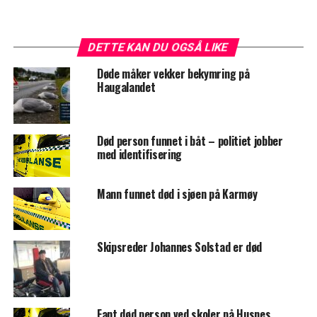
DETTE KAN DU OGSÅ LIKE
Døde måker vekker bekymring på
Haugalandet
Død person funnet i båt – politiet jobber
med identifisering
Mann funnet død i sjøen på Karmøy
Skipsreder Johannes Solstad er død
Fant død person ved skoler på Husnes