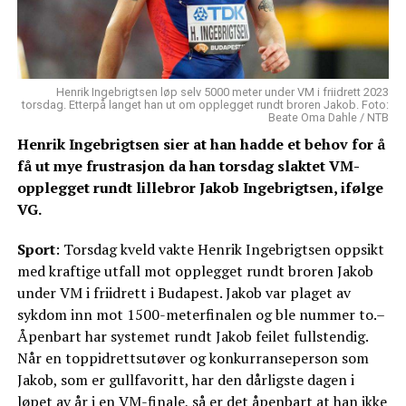
Henrik Ingebrigtsen løp selv 5000 meter under VM i friidrett 2023
torsdag. Etterpå langet han ut om opplegget rundt broren Jakob. Foto:
Beate Oma Dahle / NTB
Henrik Ingebrigtsen sier at han hadde et behov for å
få ut mye frustrasjon da han torsdag slaktet VM-
opplegget rundt lillebror Jakob Ingebrigtsen, ifølge
VG.
Sport
: Torsdag kveld vakte Henrik Ingebrigtsen oppsikt
med kraftige utfall mot opplegget rundt broren Jakob
under VM i friidrett i Budapest. Jakob var plaget av
sykdom inn mot 1500-meterfinalen og ble nummer to.–
Åpenbart har systemet rundt Jakob feilet fullstendig.
Når en toppidrettsutøver og konkurranseperson som
Jakob, som er gullfavoritt, har den dårligste dagen i
løpet av år i en VM-finale, så er det åpenbart at han ikke