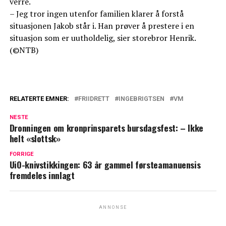
verre.
– Jeg tror ingen utenfor familien klarer å forstå
situasjonen Jakob står i. Han prøver å prestere i en
situasjon som er uutholdelig, sier storebror Henrik.
(©NTB)
RELATERTE EMNER:
FRIIDRETT
INGEBRIGTSEN
VM
NESTE
Dronningen om kronprinsparets bursdagsfest: – Ikke
helt «slottsk»
FORRIGE
UiO-knivstikkingen: 63 år gammel førsteamanuensis
fremdeles innlagt
ANNONSE