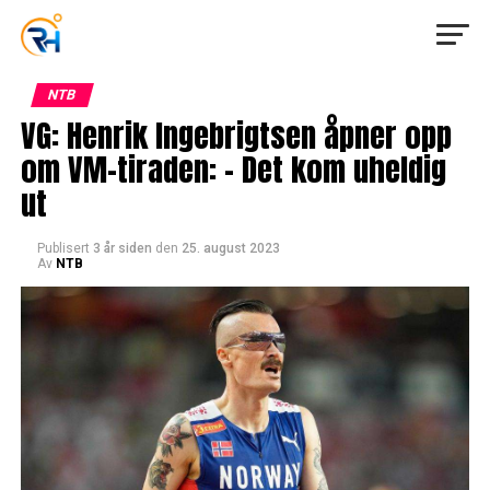
NTB
VG: Henrik Ingebrigtsen åpner opp
om VM-tiraden: – Det kom uheldig
ut
Publisert
3 år siden
den
25. august 2023
Av
NTB