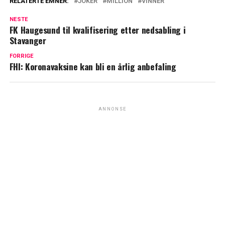
RELATERTE EMNER:
JOKER
MILLION
VINNER
NESTE
FK Haugesund til kvalifisering etter nedsabling i
Stavanger
FORRIGE
FHI: Koronavaksine kan bli en årlig anbefaling
ANNONSE