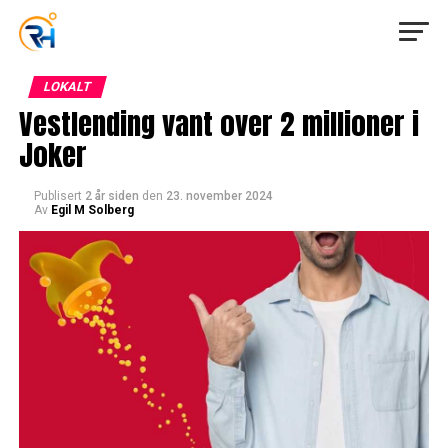
LOKALT
Vestlending vant over 2 millioner i
Joker
Publisert
2 år siden
den
23. november 2024
Av
Egil M Solberg