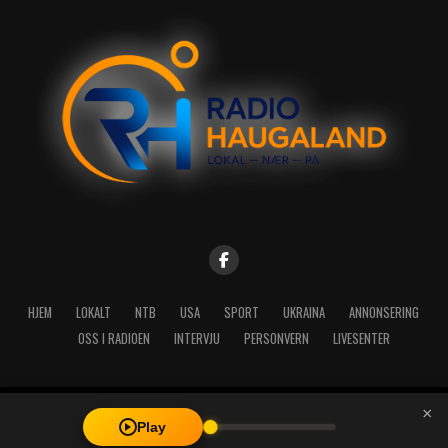
HJEM
LOKALT
NTB
USA
SPORT
UKRAINA
ANNONSERING
OSS I RADIOEN
INTERVJU
PERSONVERN
LIVESENTER
×
Copyright © 2026 A-Media AS | Radio Haugaland - Haraldsgata 114,
Play
5527 Haugesund - Mail: post@radioh.no - Telefon: 52717273