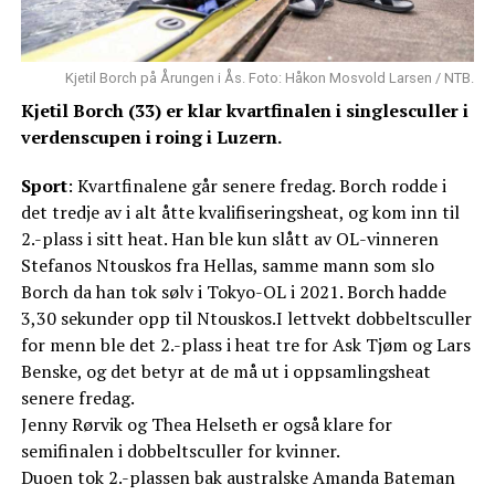
Kjetil Borch på Årungen i Ås. Foto: Håkon Mosvold Larsen / NTB.
Kjetil Borch (33) er klar kvartfinalen i singlesculler i
verdenscupen i roing i Luzern.
Sport
: Kvartfinalene går senere fredag. Borch rodde i
det tredje av i alt åtte kvalifiseringsheat, og kom inn til
2.-plass i sitt heat. Han ble kun slått av OL-vinneren
Stefanos Ntouskos fra Hellas, samme mann som slo
Borch da han tok sølv i Tokyo-OL i 2021. Borch hadde
3,30 sekunder opp til Ntouskos.I lettvekt dobbeltsculler
for menn ble det 2.-plass i heat tre for Ask Tjøm og Lars
Benske, og det betyr at de må ut i oppsamlingsheat
senere fredag.
Jenny Rørvik og Thea Helseth er også klare for
semifinalen i dobbeltsculler for kvinner.
Duoen tok 2.-plassen bak australske Amanda Bateman