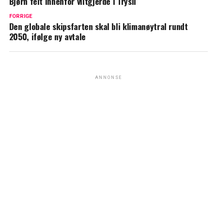
Bjørn felt innenfor viltgjerde i Trysil
FORRIGE
Den globale skipsfarten skal bli klimanøytral rundt
2050, ifølge ny avtale
ANNONSE