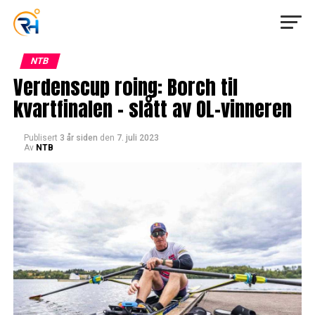
NTB
Verdenscup roing: Borch til
kvartfinalen – slått av OL-vinneren
Publisert
3 år siden
den
7. juli 2023
Av
NTB