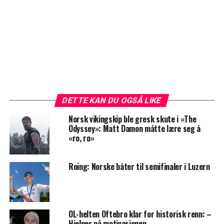
DETTE KAN DU OGSÅ LIKE
Norsk vikingskip ble gresk skute i «The
Odyssey»: Matt Damon måtte lære seg å
«ro, ro»
Roing: Norske båter til semifinaler i Luzern
OL-helten Oftebro klar for historisk renn: –
Hjelper på motivasjonen