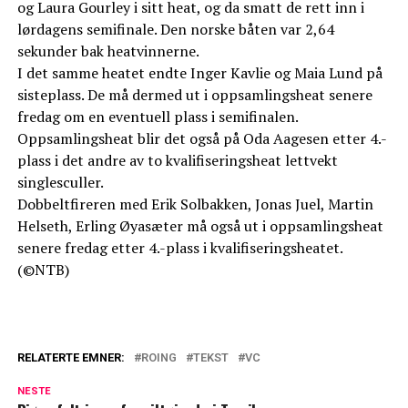
og Laura Gourley i sitt heat, og da smatt de rett inn i
lørdagens semifinale. Den norske båten var 2,64
sekunder bak heatvinnerne.
I det samme heatet endte Inger Kavlie og Maia Lund på
sisteplass. De må dermed ut i oppsamlingsheat senere
fredag om en eventuell plass i semifinalen.
Oppsamlingsheat blir det også på Oda Aagesen etter 4.-
plass i det andre av to kvalifiseringsheat lettvekt
singlesculler.
Dobbeltfireren med Erik Solbakken, Jonas Juel, Martin
Helseth, Erling Øyasæter må også ut i oppsamlingsheat
senere fredag etter 4.-plass i kvalifiseringsheatet.
(©NTB)
RELATERTE EMNER:
ROING
TEKST
VC
NESTE