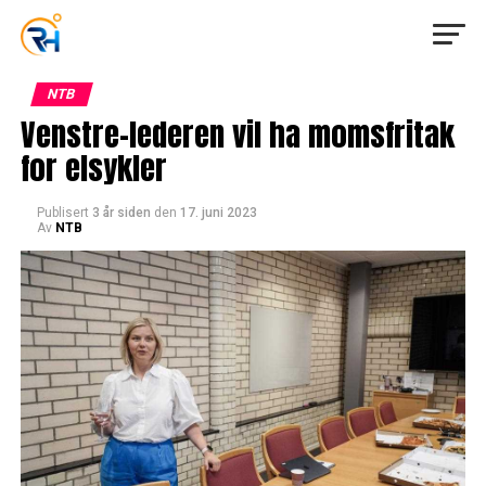
NTB
Venstre-lederen vil ha momsfritak
for elsykler
Publisert
3 år siden
den
17. juni 2023
Av
NTB