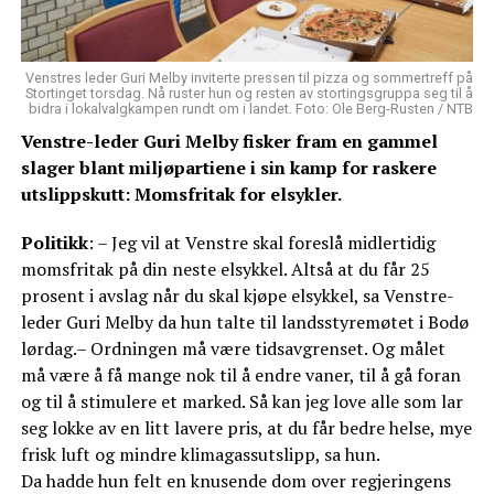
Venstres leder Guri Melby inviterte pressen til pizza og sommertreff på
Stortinget torsdag. Nå ruster hun og resten av stortingsgruppa seg til å
bidra i lokalvalgkampen rundt om i landet. Foto: Ole Berg-Rusten / NTB
Venstre-leder Guri Melby fisker fram en gammel
slager blant miljøpartiene i sin kamp for raskere
utslippskutt: Momsfritak for elsykler.
Politikk
: – Jeg vil at Venstre skal foreslå midlertidig
momsfritak på din neste elsykkel. Altså at du får 25
prosent i avslag når du skal kjøpe elsykkel, sa Venstre-
leder Guri Melby da hun talte til landsstyremøtet i Bodø
lørdag.– Ordningen må være tidsavgrenset. Og målet
må være å få mange nok til å endre vaner, til å gå foran
og til å stimulere et marked. Så kan jeg love alle som lar
seg lokke av en litt lavere pris, at du får bedre helse, mye
frisk luft og mindre klimagassutslipp, sa hun.
Da hadde hun felt en knusende dom over regjeringens