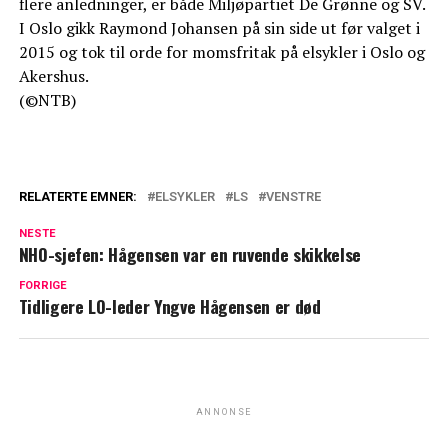
flere anledninger, er både Miljøpartiet De Grønne og SV.
I Oslo gikk Raymond Johansen på sin side ut før valget i
2015 og tok til orde for momsfritak på elsykler i Oslo og
Akershus.
(©NTB)
RELATERTE EMNER:
ELSYKLER
LS
VENSTRE
NESTE
NHO-sjefen: Hågensen var en ruvende skikkelse
FORRIGE
Tidligere LO-leder Yngve Hågensen er død
ANNONSE