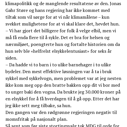
klimapolitikk og de manglende resultatene av den. Jonas
Gahr Støre og hans regjering har ikke kommet med
tiltak som vil sørge for at vi når klimamålene – kun
svekket mulighetene for at vi skal klare det, hevdet hun.
– Vi har gjort det billigere for folk å velge elbil, men vi
må få enda flere til å sykle. Det er bra for helsen og
nærmiljøet, poengterte hun og fortalte historien om da
hun selv ble «helfrelst elsykkelentusiast» for seks år
siden.
– Da hadde vi to barn i to ulike barnehager i to ulike
bydeler. Den mest effektive løsningen var å ta i bruk
sykkel med sykkelvogn, men problemet var at jeg nesten
ikke kom meg opp den bratte bakken opp dit vi bor med
to unger baki den vogna. Da brukte jeg 30.000 kroner på
en elsykkel for å få hverdagen til å gå opp. Etter det har
jeg ikke sett meg tilbake, sa hun.
Den gangen var den rødgrønne regjeringen negativ til
momsfritak på nasjonalt plan.
Så sent som før siste stortingsvalg tok MDG til orde for