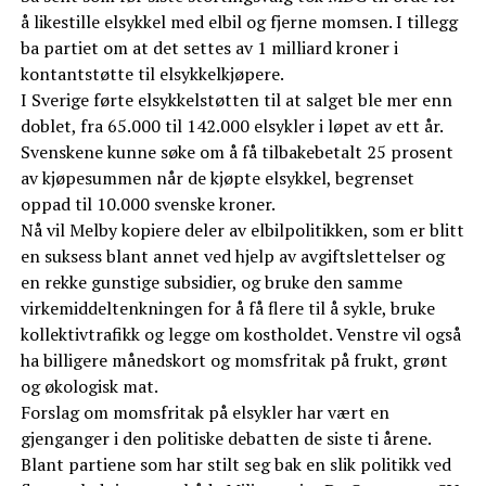
å likestille elsykkel med elbil og fjerne momsen. I tillegg
ba partiet om at det settes av 1 milliard kroner i
kontantstøtte til elsykkelkjøpere.
I Sverige førte elsykkelstøtten til at salget ble mer enn
doblet, fra 65.000 til 142.000 elsykler i løpet av ett år.
Svenskene kunne søke om å få tilbakebetalt 25 prosent
av kjøpesummen når de kjøpte elsykkel, begrenset
oppad til 10.000 svenske kroner.
Nå vil Melby kopiere deler av elbilpolitikken, som er blitt
en suksess blant annet ved hjelp av avgiftslettelser og
en rekke gunstige subsidier, og bruke den samme
virkemiddeltenkningen for å få flere til å sykle, bruke
kollektivtrafikk og legge om kostholdet. Venstre vil også
ha billigere månedskort og momsfritak på frukt, grønt
og økologisk mat.
Forslag om momsfritak på elsykler har vært en
gjenganger i den politiske debatten de siste ti årene.
Blant partiene som har stilt seg bak en slik politikk ved