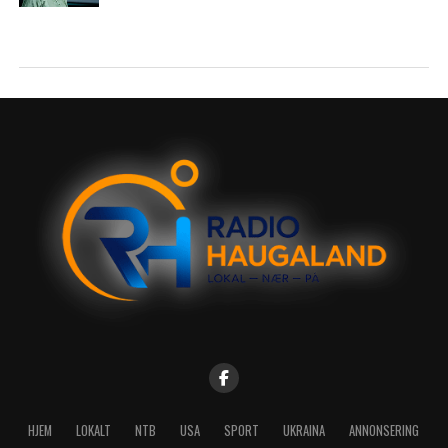
HJEM
LOKALT
NTB
USA
SPORT
UKRAINA
ANNONSERING