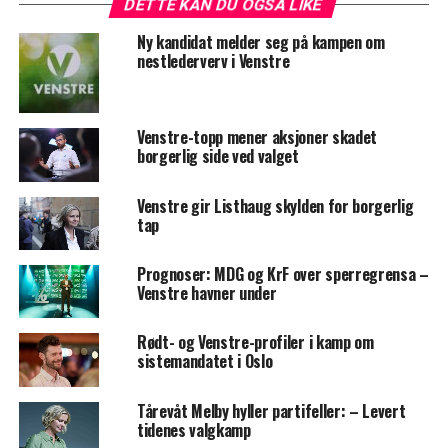
DETTE KAN DU OGSÅ LIKE
Ny kandidat melder seg på kampen om
nestlederverv i Venstre
Venstre-topp mener aksjoner skadet
borgerlig side ved valget
Venstre gir Listhaug skylden for borgerlig
tap
Prognoser: MDG og KrF over sperregrensa –
Venstre havner under
Rødt- og Venstre-profiler i kamp om
sistemandatet i Oslo
Tårevåt Melby hyller partifeller: – Levert
tidenes valgkamp