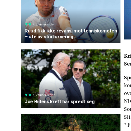
NTB
2 timer siden
Ruud fikk ikke revansj mot tenniskometen
– ute av storturnering
Kr
Se
Sp
kon
ove
NTB
2 timer siden
Nis
Joe Bidens kreft har spredt seg
So
Sli
* 