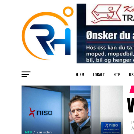
HJEM
LOKALT
NTB
US
V
P
A
NTB
2 år siden