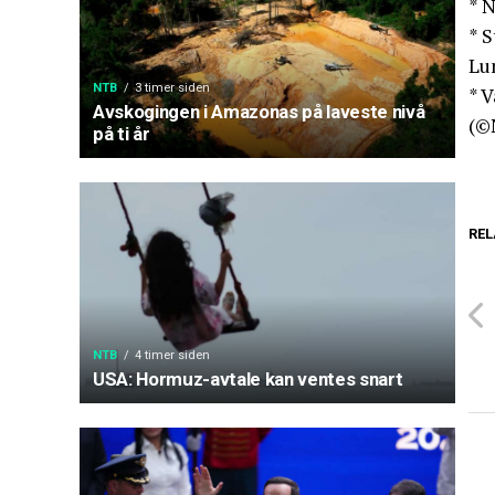
* 
* 
Lu
NTB
3 timer siden
* 
Avskogingen i Amazonas på laveste nivå
(©
på ti år
REL
NTB
4 timer siden
USA: Hormuz-avtale kan ventes snart