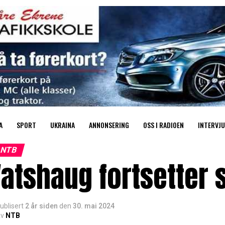
A
SPORT
UKRAINA
ANNONSERING
OSS I RADIOEN
INTERVJU
NTB
atshaug fortsetter 
ublisert
2 år siden
den
30. mai 2024
v
NTB