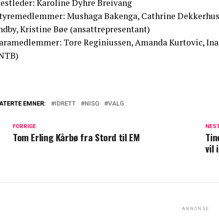
Nestleder: Karoline Dyhre Breivang
Styremedlemmer: Mushaga Bakenga, Cathrine Dekkerhus,
ndby, Kristine Bøe (ansattrepresentant)
Varamedlemmer: Tore Reginiussen, Amanda Kurtovic, Ina V
NTB)
ATERTE EMNER:
IDRETT
NISO
VALG
FORRIGE
NES
Tom Erling Kårbø fra Stord til EM
Tin
vil 
ANNONSE