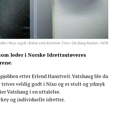
eder i Niso også i årene som kommer. Foto: Ole Berg-Rusten / NTB
 som leder i Norske Idrettsutøveres
rene.
oppjobben etter Erlend Hanstveit. Vatshaug ble da
g trives veldig godt i Niso og er stolt og ydmyk
ier Vatshaug i en uttalelse.
key og individuelle idretter.