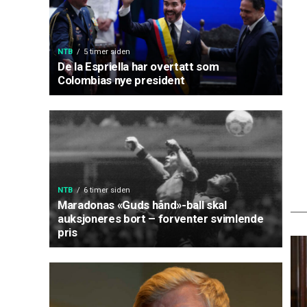
NTB
5 timer siden
De la Espriella har overtatt som
Colombias nye president
NTB
6 timer siden
Maradonas «Guds hånd»-ball skal
auksjoneres bort – forventer svimlende
pris