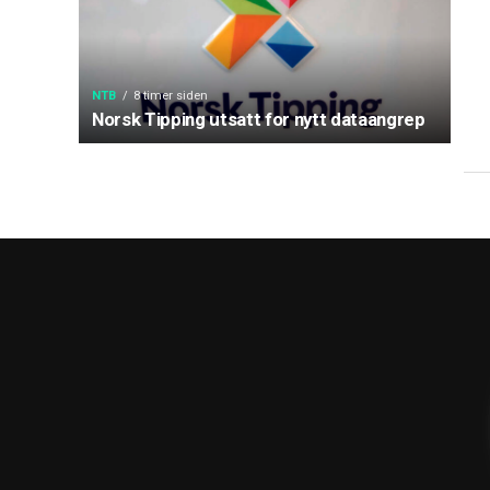
NTB
8 timer siden
Norsk Tipping utsatt for nytt dataangrep