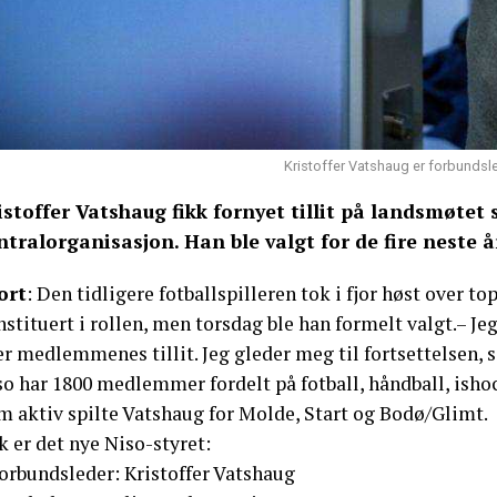
Kristoffer Vatshaug er forbundsl
istoffer Vatshaug fikk fornyet tillit på landsmøtet
ntralorganisasjon. Han ble valgt for de fire neste å
ort
: Den tidligere fotballspilleren tok i fjor høst over t
stituert i rollen, men torsdag ble han formelt valgt.– Je
r medlemmenes tillit. Jeg gleder meg til fortsettelsen, s
o har 1800 medlemmer fordelt på fotball, håndball, ishoc
m aktiv spilte Vatshaug for Molde, Start og Bodø/Glimt.
k er det nye Niso-styret:
Forbundsleder: Kristoffer Vatshaug