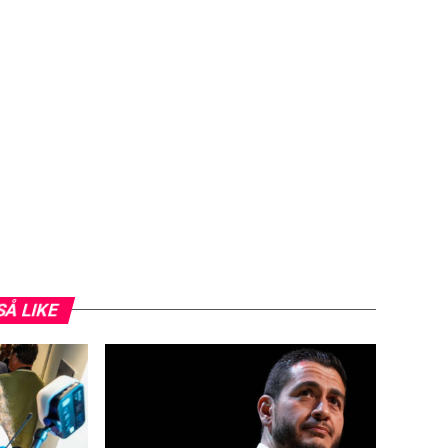
SÅ LIKE