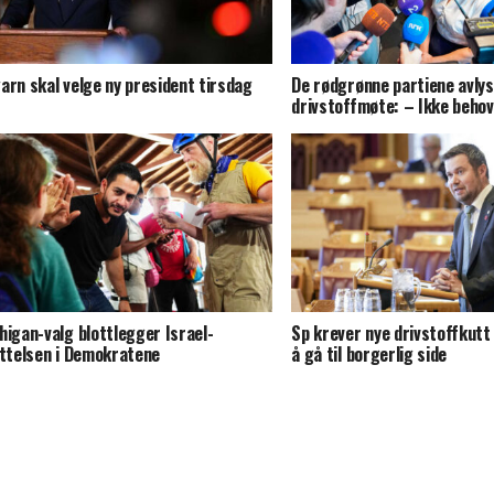
arn skal velge ny president tirsdag
De rødgrønne partiene avlys
drivstoffmøte: – Ikke behov
higan-valg blottlegger Israel-
Sp krever nye drivstoffkutt
ittelsen i Demokratene
å gå til borgerlig side