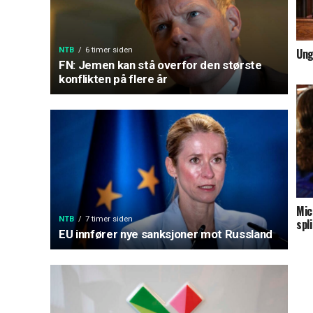
NTB
6 timer siden
Ung
FN: Jemen kan stå overfor den største
konflikten på flere år
Mic
NTB
7 timer siden
spl
EU innfører nye sanksjoner mot Russland