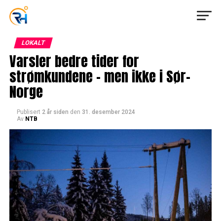
LOKALT
Varsler bedre tider for
strømkundene – men ikke i Sør-
Norge
Publisert
2 år siden
den
31. desember 2024
Av
NTB