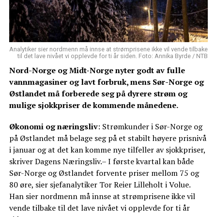
Analytiker sier nordmenn må innse at strømprisene ikke vil vende tilbake
til det lave nivået vi opplevde for ti år siden. Foto: Annika Byrde / NTB
Nord-Norge og Midt-Norge nyter godt av fulle
vannmagasiner og lavt forbruk, mens Sør-Norge og
Østlandet må forberede seg på dyrere strøm og
mulige sjokkpriser de kommende månedene.
Økonomi og næringsliv
: Strømkunder i Sør-Norge og
på Østlandet må belage seg på et stabilt høyere prisnivå
i januar og at det kan komme nye tilfeller av sjokkpriser,
skriver Dagens Næringsliv.– I første kvartal kan både
Sør-Norge og Østlandet forvente priser mellom 75 og
80 øre, sier sjefanalytiker Tor Reier Lilleholt i Volue.
Han sier nordmenn må innse at strømprisene ikke vil
vende tilbake til det lave nivået vi opplevde for ti år