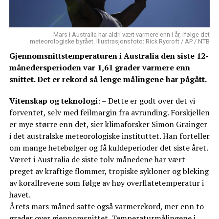
Mars i Australia har aldri vært varmere enn i år, ifølge det
meteorologiske byrået. Illustrasjonsfoto: Rick Rycroft / AP / NTB
Gjennomsnittstemperaturen i Australia den siste 12-
månedersperioden var 1,61 grader varmere enn
snittet. Det er rekord så lenge målingene har pågått.
Vitenskap og teknologi
: – Dette er godt over det vi
forventet, selv med feilmargin fra avrunding. Forskjellen
er mye større enn det, sier klimaforsker Simon Grainger
i det australske meteorologiske instituttet. Han forteller
om mange hetebølger og få kuldeperioder det siste året.
Været i Australia de siste tolv månedene har vært
preget av kraftige flommer, tropiske sykloner og bleking
av korallrevene som følge av høy overflatetemperatur i
havet.
Årets mars måned satte også varmerekord, mer enn to
grader over gjennomsnittet. Temperaturmålingene i