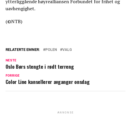
ytterliggående høyrealliansen Forbundet for frihet og
uavhengighet.
(©NTB)
RELATERTE EMNER:
POLEN
VALG
NESTE
Oslo Børs stengte i rødt terreng
FORRIGE
Color Line kansellerer avganger onsdag
ANNONSE