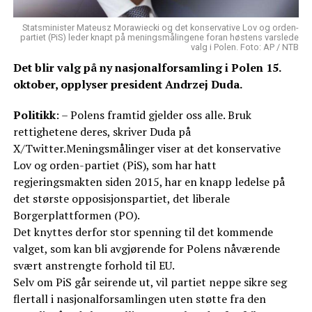
Statsminister Mateusz Morawiecki og det konservative Lov og orden-
partiet (PiS) leder knapt på meningsmålingene foran høstens varslede
valg i Polen. Foto: AP / NTB
Det blir valg på ny nasjonalforsamling i Polen 15.
oktober, opplyser president Andrzej Duda.
Politikk
: – Polens framtid gjelder oss alle. Bruk
rettighetene deres, skriver Duda på
X/Twitter.Meningsmålinger viser at det konservative
Lov og orden-partiet (PiS), som har hatt
regjeringsmakten siden 2015, har en knapp ledelse på
det største opposisjonspartiet, det liberale
Borgerplattformen (PO).
Det knyttes derfor stor spenning til det kommende
valget, som kan bli avgjørende for Polens nåværende
svært anstrengte forhold til EU.
Selv om PiS går seirende ut, vil partiet neppe sikre seg
flertall i nasjonalforsamlingen uten støtte fra den