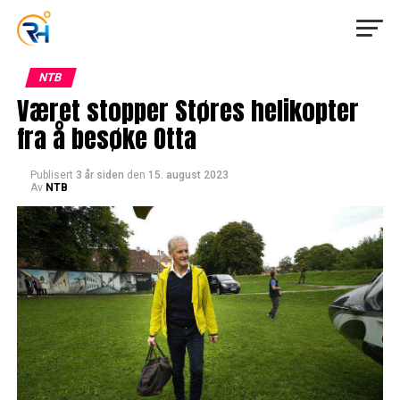
NTB
Været stopper Støres helikopter
fra å besøke Otta
Publisert
3 år siden
den
15. august 2023
Av
NTB