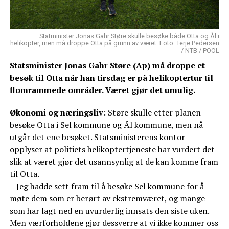
Statminister Jonas Gahr Støre skulle besøke både Otta og Ål i
helikopter, men må droppe Otta på grunn av været. Foto: Terje Pedersen
/ NTB / POOL
Statsminister Jonas Gahr Støre (Ap) må droppe et
besøk til Otta når han tirsdag er på helikoptertur til
flomrammede områder. Været gjør det umulig.
Økonomi og næringsliv
: Støre skulle etter planen
besøke Otta i Sel kommune og Ål kommune, men nå
utgår det ene besøket. Statsministerens kontor
opplyser at politiets helikoptertjeneste har vurdert det
slik at været gjør det usannsynlig at de kan komme fram
til Otta.
– Jeg hadde sett fram til å besøke Sel kommune for å
møte dem som er berørt av ekstremværet, og mange
som har lagt ned en uvurderlig innsats den siste uken.
Men værforholdene gjør dessverre at vi ikke kommer oss