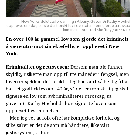
New Yorks delstatsforsamling i Albany. Guvernør Kathy Hochul
opphevet onsdag en sjeldent brukt lov i delstaten som gjorde utroskap
kriminelt. Foto: Ted Shaffrey / AP / NTB
En over 100 år gammel lov som gjorde det kriminelt
å være utro mot sin ektefelle, er opphevet i New
York.
Kriminalitet og rettsvesen
: Dersom man ble funnet
skyldig, risikerte man opp til tre måneder i fengsel, men
loven er sjelden blitt brukt.– Jeg har vært så heldig å ha
hatt et godt ekteskap i 40 år, så det er ironisk at jeg skal
signere en lov som avkriminaliserer utroskap, sa
guvernør Kathy Hochul da hun signerte loven som
opphevet bestemmelsen.
– Men jeg vet at folk ofte har komplekse forhold, og
slike saker er det de som må håndtere, ikke vårt
justissystem, sa hun.