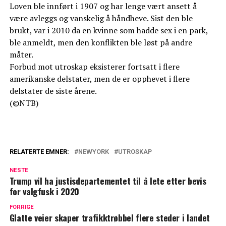
Loven ble innført i 1907 og har lenge vært ansett å
være avleggs og vanskelig å håndheve. Sist den ble
brukt, var i 2010 da en kvinne som hadde sex i en park,
ble anmeldt, men den konflikten ble løst på andre
måter.
Forbud mot utroskap eksisterer fortsatt i flere
amerikanske delstater, men de er opphevet i flere
delstater de siste årene.
(©NTB)
RELATERTE EMNER:
NEWYORK
UTROSKAP
NESTE
Trump vil ha justisdepartementet til å lete etter bevis
for valgfusk i 2020
FORRIGE
Glatte veier skaper trafikktrøbbel flere steder i landet