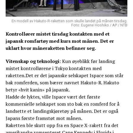
En modell av Hakuto-R-raketten som skulle landet på månen tirsdag.
Foto: Eugene Hoshiko / AP / NTB
Kontrollører mistet tirsdag kontakten med et
japansk romfartøy med kurs mot månen. Det er
uklart hvor måneraketten befinner seg.
Vitenskap og teknologi
: Kun øyeblikk før landing
mistet kontrollørene i Tokyo kontakten med
raketten.Det er det japanske selskapet Ispace som står
bak romferden, som bærer navnet Hakuto-R. Hakuto
betyr «hvit kanin» på japansk.
Hadde de lyktes, ville Ispace vært det første
kommersielle selskapet som sto bak en romferd for å
landsette et landingskjøretøy på månen. Det er også
Japans første framstøt mot månen.
Raketten ble skutt opp fra en Space X-rakett fra det
amerikanske romsenteret Cape Kennedy i Florida i