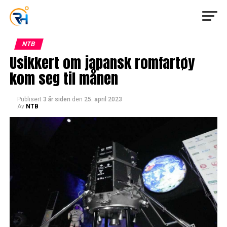
NTB
Usikkert om japansk romfartøy
kom seg til månen
Publisert
3 år siden
den
25. april 2023
Av
NTB