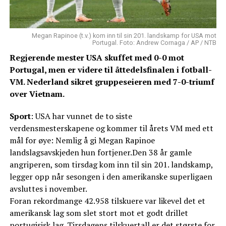
Megan Rapinoe (t.v.) kom inn til sin 201. landskamp for USA mot
Portugal. Foto: Andrew Cornaga / AP / NTB
Regjerende mester USA skuffet med 0-0 mot
Portugal, men er videre til åttedelsfinalen i fotball-
VM. Nederland sikret gruppeseieren med 7-0-triumf
over Vietnam.
Sport
: USA har vunnet de to siste
verdensmesterskapene og kommer til årets VM med ett
mål for øye: Nemlig å gi Megan Rapinoe
landslagsavskjeden hun fortjener.Den 38 år gamle
angriperen, som tirsdag kom inn til sin 201. landskamp,
legger opp når sesongen i den amerikanske superligaen
avsluttes i november.
Foran rekordmange 42.958 tilskuere var likevel det et
amerikansk lag som slet stort mot et godt drillet
portugisisk lag. Tirsdagens tilskuertall er det største for