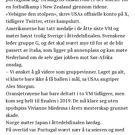
en fotballkamp i New Zealand gjennom tidene.
«Velsigne den stolpen», skrev USAs offisielle konto på X,
tidligere Twitter, etter kampslutt.
Amerikanerne har tatt medalje i de åtte siste VM og
møter høyst trolig Sverige i åttedelsfinalen. Svenskene
leder gruppe G, og det skal svært mye til for at de blir
passert av Italia, som ligger på annenplass og kan møte
Nederland om de selv gjør jobben mot Sør-Afrika
onsdag.
– Vi ønsket å gå videre som gruppevinner. Laget ga alt,
vi klarte bare ikke å få ballen i mål, sa USAs angriper
Alex Morgan.
Oransjetrøyene har bare deltatt i to VM tidligere, men
kom seg helt til finalen i 2019. De må klare seg uten
spydspiss Vivianne Miedema i årets mesterskap grunnet
skade.
Norge møter Japan i åttedelsfinalen lørdag.
På overtid var Portugal svært nær å ta seieren og med