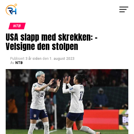
NTB
USA slapp med skrekken: –
Velsigne den stolpen
Publisert
3 år siden
den
1. august 2023
Av
NTB