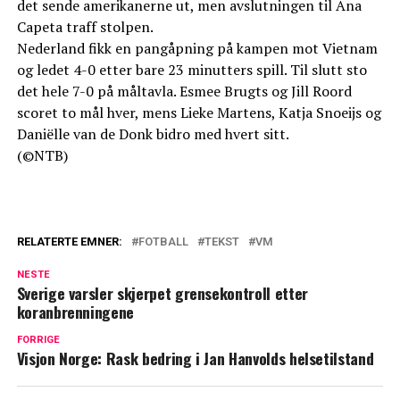
det sende amerikanerne ut, men avslutningen til Ana
Capeta traff stolpen.
Nederland fikk en pangåpning på kampen mot Vietnam
og ledet 4-0 etter bare 23 minutters spill. Til slutt sto
det hele 7-0 på måltavla. Esmee Brugts og Jill Roord
scoret to mål hver, mens Lieke Martens, Katja Snoeijs og
Daniëlle van de Donk bidro med hvert sitt.
(©NTB)
RELATERTE EMNER:
FOTBALL
TEKST
VM
NESTE
Sverige varsler skjerpet grensekontroll etter
koranbrenningene
FORRIGE
Visjon Norge: Rask bedring i Jan Hanvolds helsetilstand