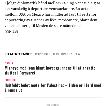
Kjølige diplomatisk bånd mellom USA og Venezuela gjør
det vanskelig å deportere venezuelanere. En avtale
mellom USA og Mexico har imidlertid lagt til rette for
deportering av tusener av ikke-mexicanere, blant dem
venezuelanere, til Mexico de siste månedene.
(©NTB)
RELATERTE EMNER:
OPPHOLD
US
VENEZUELA
NESTE
Misnøye med lønn blant hovedgrunnene til at ansatte
slutter i Forsvaret
FORRIGE
Huitfeldt ledet møte for Palestina: – Tiden er i ferd med
å renne ut
ANNONSE