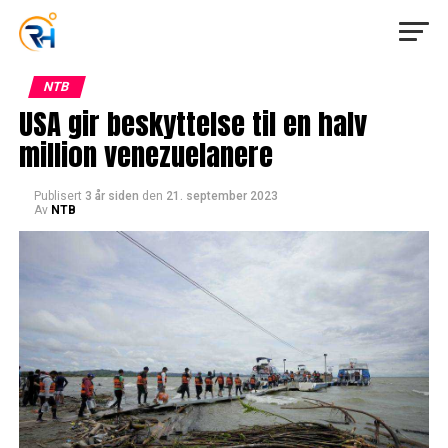
NTB
USA gir beskyttelse til en halv
million venezuelanere
Publisert
3 år siden
den
21. september 2023
Av
NTB