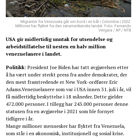
Migranter fra Venezuela går om bord i en båt i Colombia i 2022.
Millioner har flyktet fra den søramerikanske landet. Foto: Fernando
Vergara / AP / NTB
USA gir midlertidig unntak for utsendelse og
arbeidstillatelse til nesten en halv million
venezuelanere i landet.
Politikk
: President Joe Biden har tatt avgjørelsen etter
å ha vært under sterkt press fra andre demokrater, der
den mest framtredende er New York-ordfører Eric
Adams.Venezuelanere som var i USA innen 31. juli i år, vil
få midlertidig beskyttelse i 18 måneder. Dette gjelder
472.000 personer. I tillegg har 243.000 personer denne
statusen fra en avgjørelse i 2021 som ble fornyet
tidligere i år.
Mange millioner mennesker har flyktet fra Venezuela,
som står i en økonomisk, institusjonell og sosial krise.