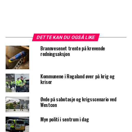
DETTE KAN DU OGSÅ LIKE
Brannvesenet trente på krevende
redningsaksjon
Kommunene i Rogaland øver på krig og
kriser
Øvde på sabotasje og krigsscenario ved
Westcon
Mye politi i sentrum i dag