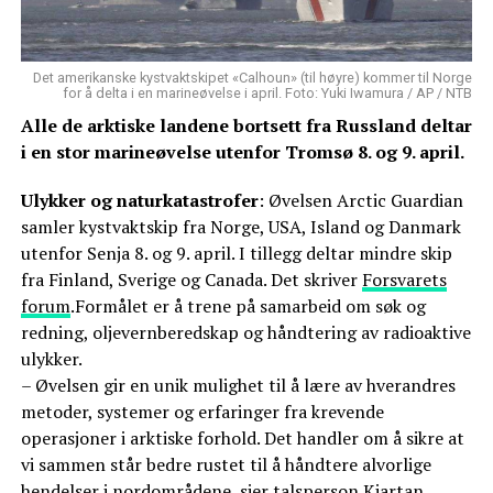
Det amerikanske kystvaktskipet «Calhoun» (til høyre) kommer til Norge
for å delta i en marineøvelse i april. Foto: Yuki Iwamura / AP / NTB
Alle de arktiske landene bortsett fra Russland deltar
i en stor marineøvelse utenfor Tromsø 8. og 9. april.
Ulykker og naturkatastrofer
: Øvelsen Arctic Guardian
samler kystvaktskip fra Norge, USA, Island og Danmark
utenfor Senja 8. og 9. april. I tillegg deltar mindre skip
fra Finland, Sverige og Canada. Det skriver
Forsvarets
forum
.Formålet er å trene på samarbeid om søk og
redning, oljevernberedskap og håndtering av radioaktive
ulykker.
– Øvelsen gir en unik mulighet til å lære av hverandres
metoder, systemer og erfaringer fra krevende
operasjoner i arktiske forhold. Det handler om å sikre at
vi sammen står bedre rustet til å håndtere alvorlige
hendelser i nordområdene, sier talsperson Kjartan