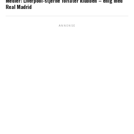
Medier: Liverpool-stjerne forlater klubben – enig med
Real Madrid
ANNONSE