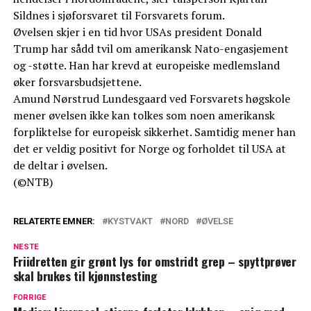
Sildnes i sjøforsvaret til Forsvarets forum.
Øvelsen skjer i en tid hvor USAs president Donald
Trump har sådd tvil om amerikansk Nato-engasjement
og -støtte. Han har krevd at europeiske medlemsland
øker forsvarsbudsjettene.
Amund Nørstrud Lundesgaard ved Forsvarets høgskole
mener øvelsen ikke kan tolkes som noen amerikansk
forpliktelse for europeisk sikkerhet. Samtidig mener han
det er veldig positivt for Norge og forholdet til USA at
de deltar i øvelsen.
(©NTB)
RELATERTE EMNER:
KYSTVAKT
NORD
ØVELSE
NESTE
Friidretten gir grønt lys for omstridt grep – spyttprøver
skal brukes til kjønnstesting
FORRIGE