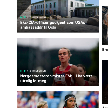
NTB
2 timer siden
Eks-CIA-offiser godkjent som USAs
ambassadør til Oslo
Kro
NTB
2 timer siden
Norgesmesteren mister EM: – Har vært
utrolig lei meg