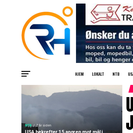
HJEM
LOKALT
NTB
US
U
NTB
2 år siden
USA bekrefter 15 angrep mot mål i