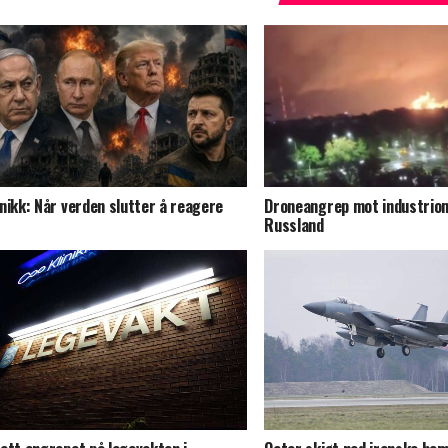
nikk: Når verden slutter å reagere
Droneangrep mot industriom
Russland