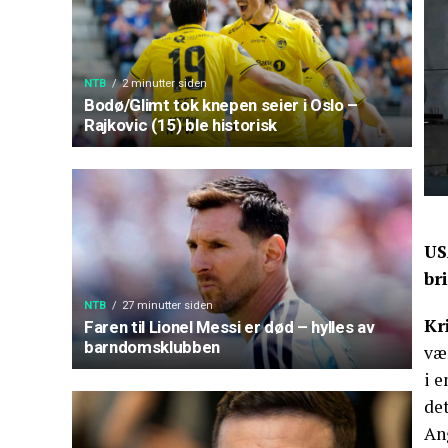
NTB
2 minutter siden
Bodø/Glimt tok knepen seier i Oslo –
Rajkovic (15) ble historisk
US
br
NTB
27 minutter siden
Kr
Faren til Lionel Messi er død – hylles av
barndomsklubben
væ
i 
de
An