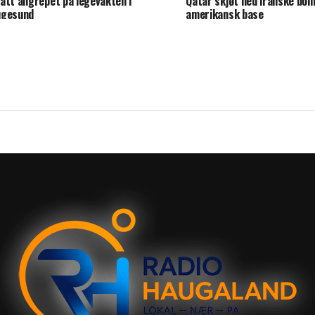
Qatar skjøt ned iranske bo
att angrepet på legevakten i
amerikansk base
ugesund