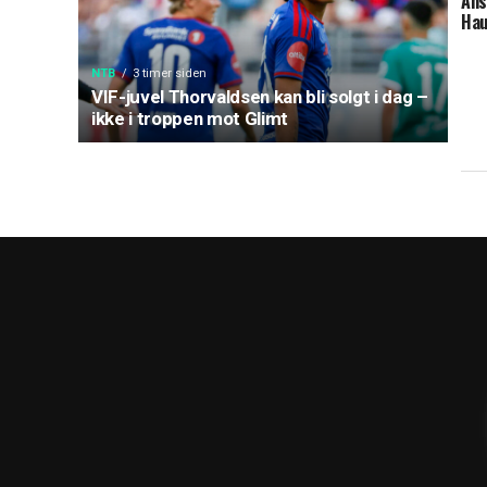
Ans
Ha
NTB
3 timer siden
VIF-juvel Thorvaldsen kan bli solgt i dag –
ikke i troppen mot Glimt