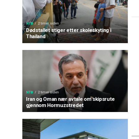
NTB
2 timer siden
Dødstallet stiger etter skoleskyting i
Thailand
NTB
2 timer siden
Iran og Oman nær avtale om skipsrute
gjennom Hormuzstredet