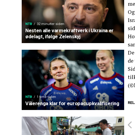
me
Ogs
Is
NTB
32 minutter siden
sid
Nesten alle varmekraftverk i Ukraina er
Ho
ødelagt, ifølge Zelenskyj
sa
De 
de 
Si
til
(©
NTB
1 time siden
REL
Vålerenga klar for europacupkvalifisering