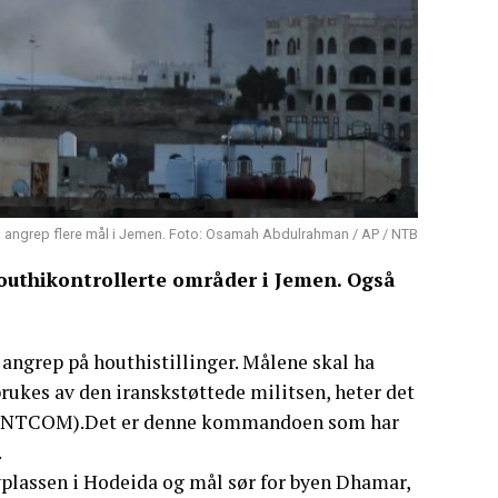
ag angrep flere mål i Jemen. Foto: Osamah Abdulrahman / AP / NTB
houthikontrollerte områder i Jemen. Også
angrep på houthistillinger. Målene skal ha
ukes av den iranskstøttede militsen, heter det
(CENTCOM).Det er denne kommandoen som har
.
yplassen i Hodeida og mål sør for byen Dhamar,