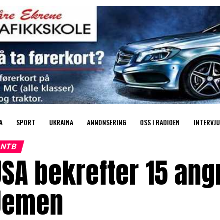
A
SPORT
UKRAINA
ANNONSERING
OSS I RADIOEN
INTERVJU
NTB
SA bekrefter 15 ang
Jemen