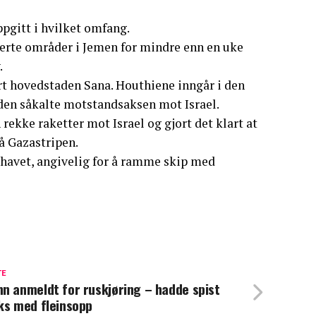
ppgitt i hvilket omfang.
lerte områder i Jemen for mindre enn en uke
.
rt hovedstaden Sana. Houthiene inngår i den
den såkalte motstandsaksen mot Israel.
ekke raketter mot Israel og gjort det klart at
på Gazastripen.
ehavet, angivelig for å ramme skip med
TE
n anmeldt for ruskjøring – hadde spist
ks med fleinsopp