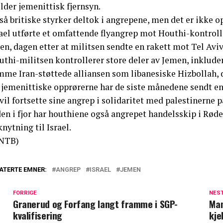
lder jemenittisk fjernsyn.
å britiske styrker deltok i angrepene, men det er ikke o
rael utførte et omfattende flyangrep mot Houthi-kontrol
en, dagen etter at militsen sendte en rakett mot Tel Aviv
uthi-militsen kontrollerer store deler av Jemen, inklude
mme Iran-støttede alliansen som libanesiske Hizbollah, 
jemenittiske opprørerne har de siste månedene sendt en r
vil fortsette sine angrep i solidaritet med palestinerne 
den i fjor har houthiene også angrepet handelsskip i Rød
knytning til Israel.
NTB)
ATERTE EMNER:
ANGREP
ISRAEL
JEMEN
FORRIGE
NES
Granerud og Forfang langt framme i SGP-
Man
kvalifisering
kje