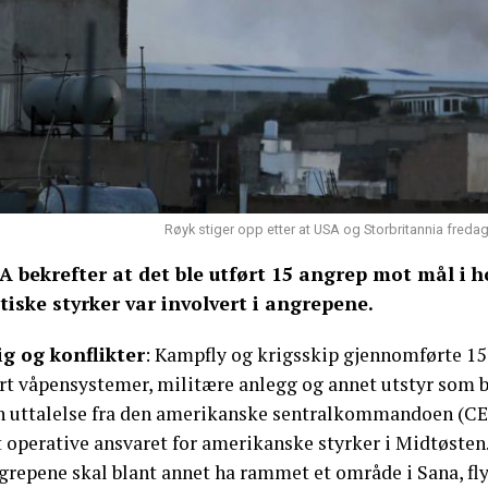
Røyk stiger opp etter at USA og Storbritannia fred
A bekrefter at det ble utført 15 angrep mot mål i 
itiske styrker var involvert i angrepene.
ig og konflikter
: Kampfly og krigsskip gjennomførte 15 
rt våpensystemer, militære anlegg og annet utstyr som br
en uttalelse fra den amerikanske sentralkommandoen 
t operative ansvaret for amerikanske styrker i Midtøsten
grepene skal blant annet ha rammet et område i Sana, fl