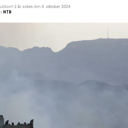
ublisert
2 år siden
den
4. oktober 2024
v
NTB