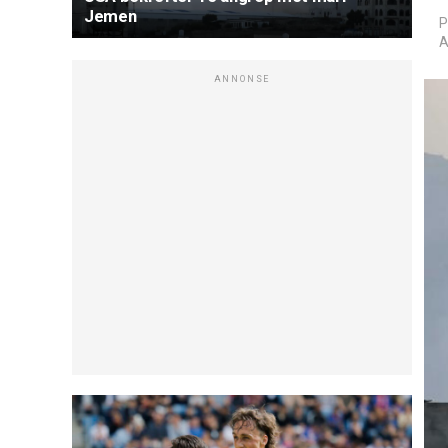
Jemen
P
A
ANNONSE