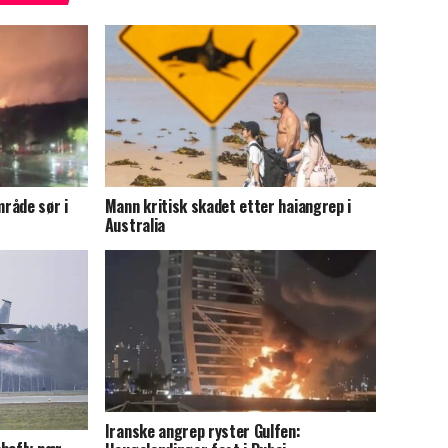
råde sør i
Mann kritisk skadet etter haiangrep i
Australia
Iranske angrep ryster Gulfen: