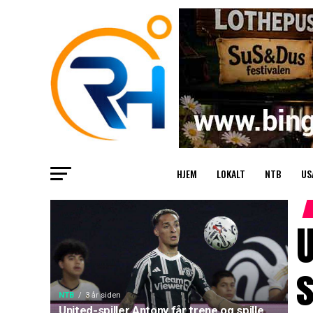
HJEM
LOKALT
NTB
US
U
s
NTB
3 år siden
United-spiller Antony får trene og spille