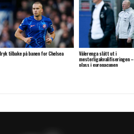
ryk tilbake på banen for Chelsea
Vålerenga slått ut i
mesterligakvalifiseringen –
plass i europacupen