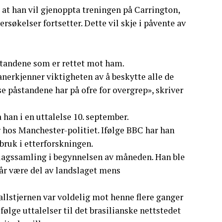
t han vil gjenoppta treningen på Carrington,
rsøkelser fortsetter. Dette vil skje i påvente av
standene som er rettet mot ham.
nerkjenner viktigheten av å beskytte alle de
se påstandene har på ofre for overgrep», skriver
han i en uttalelse 10. september.
ør hos Manchester-politiet. Ifølge BBC har han
r bruk i etterforskningen.
dslagssamling i begynnelsen av måneden. Han ble
år være del av landslaget mens
allstjernen var voldelig mot henne flere ganger
følge uttalelser til det brasilianske nettstedet