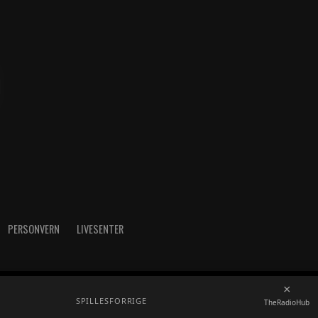
PERSONVERN
LIVESENTER
×
radioh.no - Telefon: 52717273
SPILLES
FORRIGE
TheRadioHub