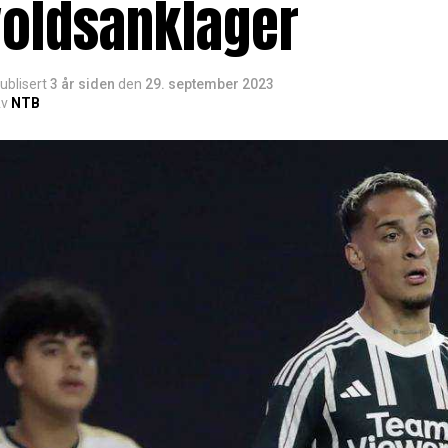
voldsanklager
ublisert
3 år siden
den
29. september 2023
v
NTB