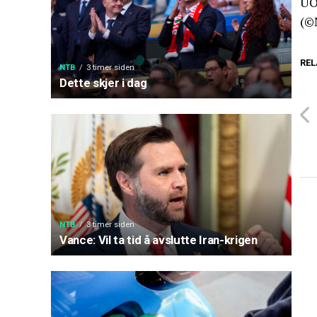
UO
(©
REL
NTB
3 timer siden
Dette skjer i dag
NTB
3 timer siden
Vance: Vil ta tid å avslutte Iran-krigen