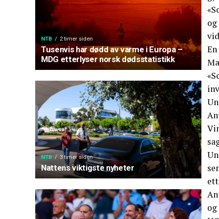
«S
og 
vid
NTB
2 timer siden
En 
Tusenvis har dødd av varme i Europa –
MDG etterlyser norsk dødsstatistikk
Ma
«S
inv
Un
Ant
Vin
sag
Un
NTB
3 timer siden
se
Nattens viktigste nyheter
et
Ant
og 