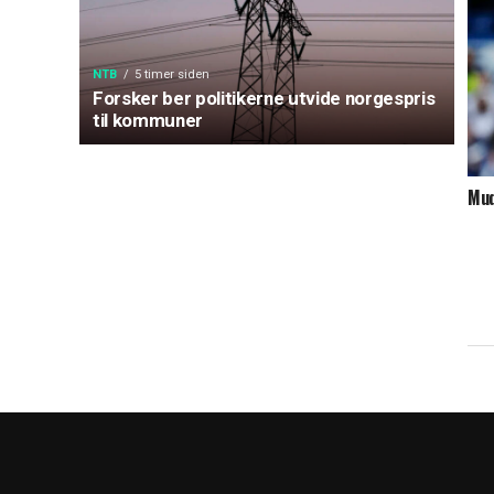
NTB
5 timer siden
Forsker ber politikerne utvide norgespris
til kommuner
Mud