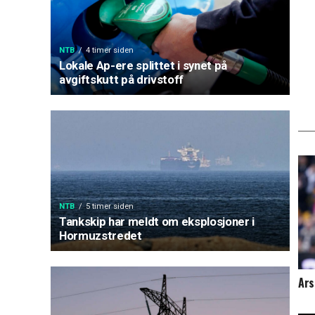
NTB
4 timer siden
Lokale Ap-ere splittet i synet på
avgiftskutt på drivstoff
NTB
5 timer siden
Tankskip har meldt om eksplosjoner i
Hormuzstredet
Ars