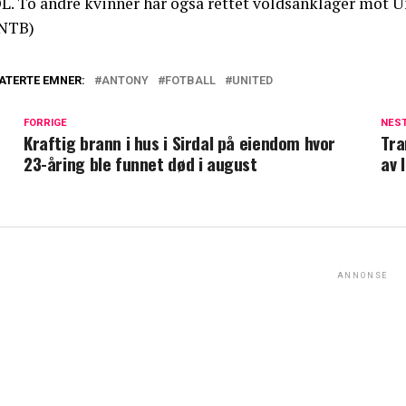
L. To andre kvinner har også rettet voldsanklager mot Un
NTB)
ATERTE EMNER:
ANTONY
FOTBALL
UNITED
FORRIGE
NES
Kraftig brann i hus i Sirdal på eiendom hvor
Tra
23-åring ble funnet død i august
av 
ANNONSE