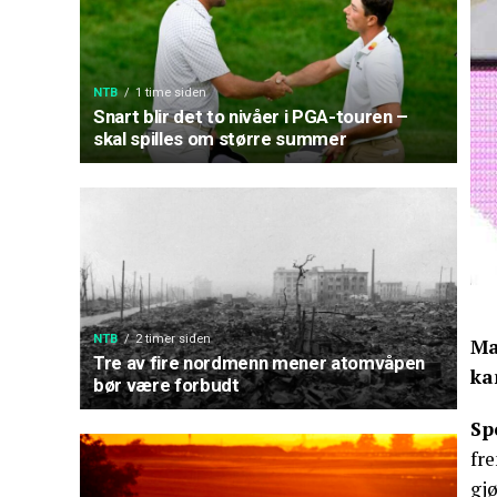
NTB
1 time siden
Snart blir det to nivåer i PGA-touren –
skal spilles om større summer
NTB
2 timer siden
Ma
Tre av fire nordmenn mener atomvåpen
ka
bør være forbudt
Sp
fre
gjø