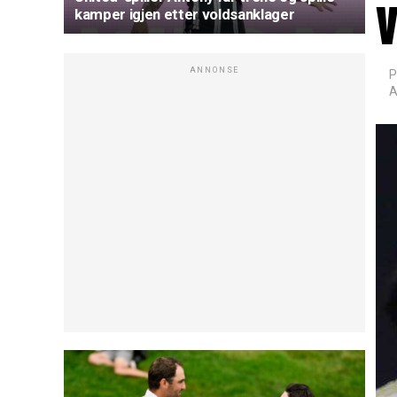
kamper igjen etter voldsanklager
ANNONSE
P
A