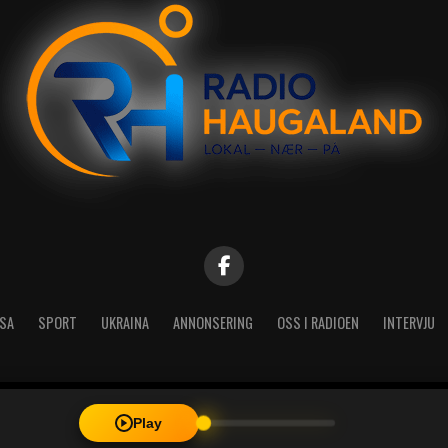
SA
SPORT
UKRAINA
ANNONSERING
OSS I RADIOEN
INTERVJU
| Radio Haugaland - Haraldsgata 114, 5527 Haugesund - Mail: post@
Play