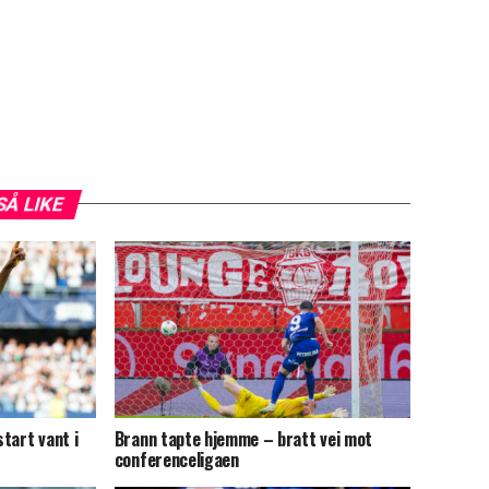
SÅ LIKE
tart vant i
Brann tapte hjemme – bratt vei mot
conferenceligaen