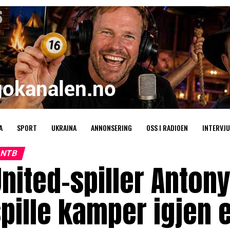
A
SPORT
UKRAINA
ANNONSERING
OSS I RADIOEN
INTERVJU
NTB
nited-spiller Antony
pille kamper igjen e