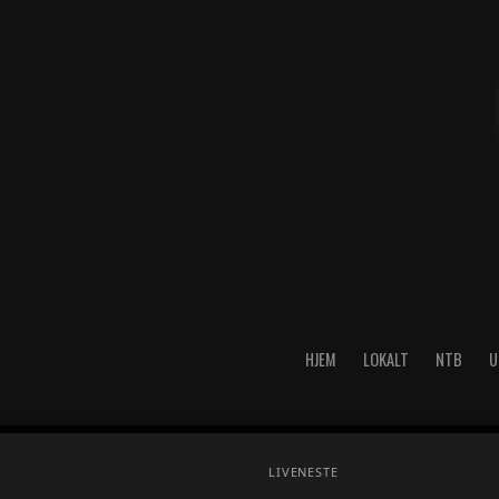
HJEM
LOKALT
NTB
U
Copyright © 2026 A-Media AS 
LIVE
NESTE