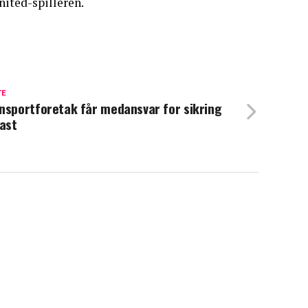
ited-spilleren.
TE
nsportforetak får medansvar for sikring
last