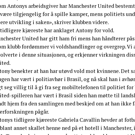
om Antonys arbeidsgiver har Manchester United bestemt a
være tilgjengelig for å spille kamper, mens politiets unde
ere utvikling i saken», skriver klubben videre.
tidligere kjæreste har anklaget Antony for vold.
nchester United har gitt ham fri mens han håndterer på
om klubb fordømmer vi voldshandlinger og overgrep. Vi a
olverte i denne situasjonen, og erkjenner virkningen dis
ited.
ony benekter at han har utøvd vold mot kvinnene. Det sa 
gen har vært i politiavhør i Brasil, og nå skal han i avh
t seg villig til å gi fra seg mobiltelefonen til politiet fo
ited-spilleren har vært i Brasil siden han møtte til lan
ndt hjem fra den samlingen med beskjed om at han ikke f
terforskningen pågår.
onys tidligere kjæreste Gabriela Cavallin hevder at fotb
blant annet skallet henne ned på et hotell i Manchester, i