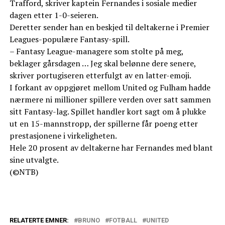
Trafford, skriver kaptein Fernandes i sosiale medier
dagen etter 1-0-seieren.
Deretter sender han en beskjed til deltakerne i Premier
Leagues-populære Fantasy-spill.
– Fantasy League-managere som stolte på meg,
beklager gårsdagen … Jeg skal belønne dere senere,
skriver portugiseren etterfulgt av en latter-emoji.
I forkant av oppgjøret mellom United og Fulham hadde
nærmere ni millioner spillere verden over satt sammen
sitt Fantasy-lag. Spillet handler kort sagt om å plukke
ut en 15-mannstropp, der spillerne får poeng etter
prestasjonene i virkeligheten.
Hele 20 prosent av deltakerne har Fernandes med blant
sine utvalgte.
(©NTB)
RELATERTE EMNER:
BRUNO
FOTBALL
UNITED