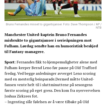
Bruno Fernandes misset to gigantsjanser. Foto: Dave Thompson / AP /
NTB
Manchester United-kaptein Bruno Fernandes
misbrukte to gigantsjanser i serieåpningen mot
Fulham. Lørdag sendte han en humoristisk beskjed
til Fantasy-managere.
Sport
: Fernandes fikk to kjempemuligheter alene med
Fulham-keeper Bernd Leno før pause på Old Trafford
fredag. Ved begge anledninger avverget Leno scoring
med en mesterlig beinparade.Dermed måtte United-
fansen vente helt til i sluttminuttene på sesongens
første scoring på eget gress. Den kom fra nyervervelsen
Joshua Zirkzees fot.
– Ingenting slår følelsen av å være tilbake på Old