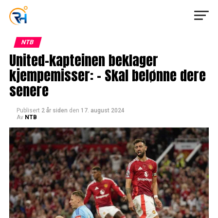
NTB
United-kapteinen beklager
kjempemisser: – Skal belønne dere
senere
Publisert
2 år siden
den
17. august 2024
Av
NTB