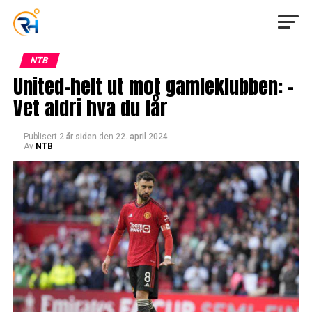
NTB
United-helt ut mot gamleklubben: –
Vet aldri hva du får
Publisert
2 år siden
den
22. april 2024
Av
NTB