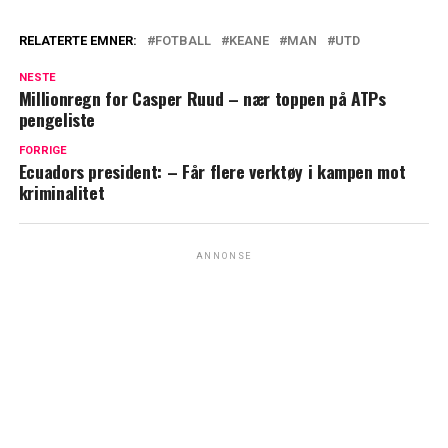
RELATERTE EMNER:
FOTBALL
KEANE
MAN
UTD
NESTE
Millionregn for Casper Ruud – nær toppen på ATPs
pengeliste
FORRIGE
Ecuadors president: – Får flere verktøy i kampen mot
kriminalitet
ANNONSE