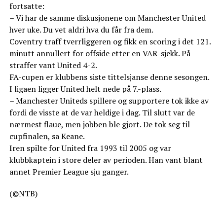
fortsatte:
– Vi har de samme diskusjonene om Manchester United
hver uke. Du vet aldri hva du får fra dem.
Coventry traff tverrliggeren og fikk en scoring i det 121.
minutt annullert for offside etter en VAR-sjekk. På
straffer vant United 4-2.
FA-cupen er klubbens siste tittelsjanse denne sesongen.
I ligaen ligger United helt nede på 7.-plass.
– Manchester Uniteds spillere og supportere tok ikke av
fordi de visste at de var heldige i dag. Til slutt var de
nærmest flaue, men jobben ble gjort. De tok seg til
cupfinalen, sa Keane.
Iren spilte for United fra 1993 til 2005 og var
klubbkaptein i store deler av perioden. Han vant blant
annet Premier League sju ganger.
(©NTB)