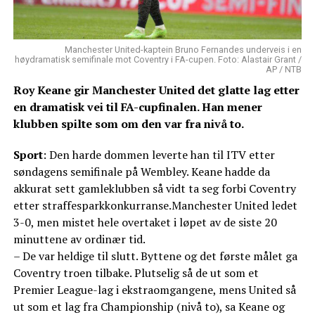
Manchester United-kaptein Bruno Fernandes underveis i en
høydramatisk semifinale mot Coventry i FA-cupen. Foto: Alastair Grant /
AP / NTB
Roy Keane gir Manchester United det glatte lag etter
en dramatisk vei til FA-cupfinalen. Han mener
klubben spilte som om den var fra nivå to.
Sport
: Den harde dommen leverte han til ITV etter
søndagens semifinale på Wembley. Keane hadde da
akkurat sett gamleklubben så vidt ta seg forbi Coventry
etter straffesparkkonkurranse.Manchester United ledet
3-0, men mistet hele overtaket i løpet av de siste 20
minuttene av ordinær tid.
– De var heldige til slutt. Byttene og det første målet ga
Coventry troen tilbake. Plutselig så de ut som et
Premier League-lag i ekstraomgangene, mens United så
ut som et lag fra Championship (nivå to), sa Keane og