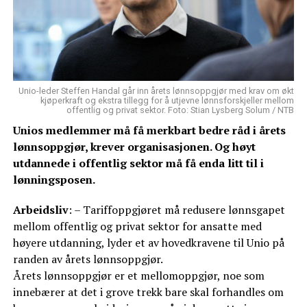
Unio-leder Steffen Handal går inn årets lønnsoppgjør med krav om økt
kjøperkraft og ekstra tillegg for å utjevne lønnsforskjeller mellom
offentlig og privat sektor. Foto: Stian Lysberg Solum / NTB
Unios medlemmer må få merkbart bedre råd i årets
lønnsoppgjør, krever organisasjonen. Og høyt
utdannede i offentlig sektor må få enda litt til i
lønningsposen.
Arbeidsliv
: – Tariffoppgjøret må redusere lønnsgapet
mellom offentlig og privat sektor for ansatte med
høyere utdanning, lyder et av hovedkravene til Unio på
randen av årets lønnsoppgjør.
Årets lønnsoppgjør er et mellomoppgjør, noe som
innebærer at det i grove trekk bare skal forhandles om