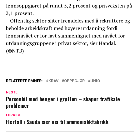
lønnsoppgjøret på rundt 5,2 prosent og prisveksten på
3,1 prosent.
– Offentlig sektor sliter fremdeles med å rekruttere og
beholde arbeidskraft med høyere utdanning fordi
lønnsnivået er for lavt sammenlignet med nivået for
utdanningsgruppene i privat sektor, sier Handal.
(©NTB)
RELATERTE EMNER:
KRAV
OPPPGJØR
UNIO
NESTE
Personbil med henger i grøften – skaper trafikale
problemer
FORRIGE
Flertall i Sauda sier nei til ammoniakkfabrikk