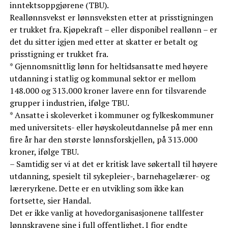
inntektsoppgjørene (TBU).
Reallønnsvekst er lønnsveksten etter at prisstigningen
er trukket fra. Kjøpekraft – eller disponibel reallønn – er
det du sitter igjen med etter at skatter er betalt og
prisstigning er trukket fra.
* Gjennomsnittlig lønn for heltidsansatte med høyere
utdanning i statlig og kommunal sektor er mellom
148.000 og 313.000 kroner lavere enn for tilsvarende
grupper i industrien, ifølge TBU.
* Ansatte i skoleverket i kommuner og fylkeskommuner
med universitets- eller høyskoleutdannelse på mer enn
fire år har den største lønnsforskjellen, på 313.000
kroner, ifølge TBU.
– Samtidig ser vi at det er kritisk lave søkertall til høyere
utdanning, spesielt til sykepleier-, barnehagelærer- og
læreryrkene. Dette er en utvikling som ikke kan
fortsette, sier Handal.
Det er ikke vanlig at hovedorganisasjonene tallfester
lønnskravene sine i full offentlighet. I fjor endte