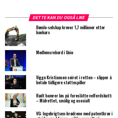
DETTE KAN DU OGSÅ LIKE
Bømlo-selskap krever 1,7 millioner etter
konkurs
Medlemsrekord i Unio
Viggo Kristiansen seiret i retten – slipper å
betale tidligere støttespiller
Rødt hamrer løs på foreslåtte velferdskutt:
– Målrettet, smålig og usosialt
VG: Ingebrigtsen-brødrene med patentkrav i