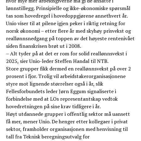
hvor mye mer arbeidsgiverne må gi de ansatte i
lønnstillegg. Prinsipielle og ikke-økonomiske spørsmål
tas som hovedregel i hovedoppgjørene annethvert år.
Unio viser til at pilene igjen peker i riktig retning for
norsk økonomi – etter flere år med skyhøy prisvekst og
reallønnsnedgang på toppen av det høyeste rentenivået
siden finanskrisen brøt ut i 2008.
– Alt tyder på at det er rom for solid reallønnsvekst i
2025, sier Unio-leder Steffen Handal til NTB.
Store grupper fikk dermed en reallønnsvekst på over 2
prosent i fjor. Trolig vil arbeidstakerorganisasjonene
styre mot lignende størrelser også i år, slik
Fellesforbundets leder Jørn Eggum signaliserte i
forbindelse med at LOs representantskap vedtok
hovedretningen på sine krav tidligere i år.
Høyt utdannede grupper i offentlig sektor må uansett
få mer, mener Unio. De henger etter kollegaer i privat
sektor, framholder organisasjonen med henvisning til
tall fra Teknisk beregningsutvalg for