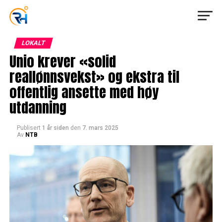
LOKALT
Unio krever «solid
reallønnsvekst» og ekstra til
offentlig ansette med høy
utdanning
Publisert
1 år siden
den
7. mars 2025
Av
NTB