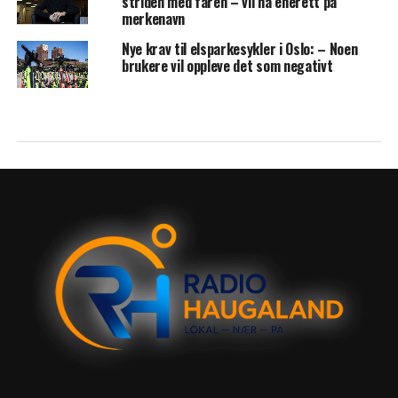
striden med faren – vil ha enerett på
merkenavn
Nye krav til elsparkesykler i Oslo: – Noen
brukere vil oppleve det som negativt