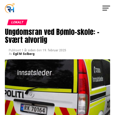
LOKALT
Ungdomsran ved Bømlo-skole: –
Svært alvorlig
Publisert
1 år siden
den
19. februar 2025
Av
Egil M Solberg