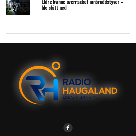
Eldre kvinne overrasket innbruddstyver –
ble slått ned