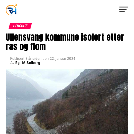
LOKALT
Ullensvang kommune isolert etter
ras og flom
Publisert
3 år siden
den
22. januar 2024
Av
Egil M Solberg