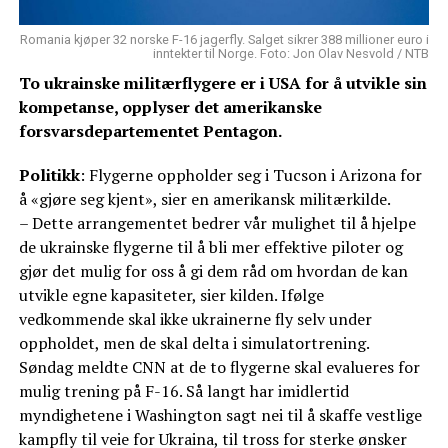
Romania kjøper 32 norske F-16 jagerfly. Salget sikrer 388 millioner euro i
inntekter til Norge. Foto: Jon Olav Nesvold / NTB
To ukrainske militærflygere er i USA for å utvikle sin
kompetanse, opplyser det amerikanske
forsvarsdepartementet Pentagon.
Politikk
: Flygerne oppholder seg i Tucson i Arizona for
å «gjøre seg kjent», sier en amerikansk militærkilde.
– Dette arrangementet bedrer vår mulighet til å hjelpe
de ukrainske flygerne til å bli mer effektive piloter og
gjør det mulig for oss å gi dem råd om hvordan de kan
utvikle egne kapasiteter, sier kilden. Ifølge
vedkommende skal ikke ukrainerne fly selv under
oppholdet, men de skal delta i simulatortrening.
Søndag meldte CNN at de to flygerne skal evalueres for
mulig trening på F-16. Så langt har imidlertid
myndighetene i Washington sagt nei til å skaffe vestlige
kampfly til veie for Ukraina, til tross for sterke ønsker