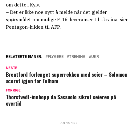
om dette i Kyiv.
– Det er ikke noe nytt å melde når det gjelder
spørsmålet om mulige F-16-leveranser til Ukraina, sier
Pentagon-kilden til AFP.
RELATERTE EMNER:
FLYGERE
TRENING
UKR
NESTE
Brentford forlenget superrekken med seier – Solomon
scoret igjen for Fulham
FORRIGE
Thorstvedt-innhopp da Sassuolo sikret seieren på
overtid
ANNONSE