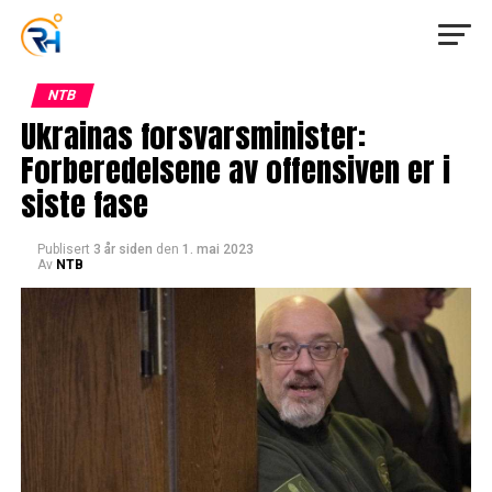
NTB
Ukrainas forsvarsminister:
Forberedelsene av offensiven er i
siste fase
Publisert
3 år siden
den
1. mai 2023
Av
NTB