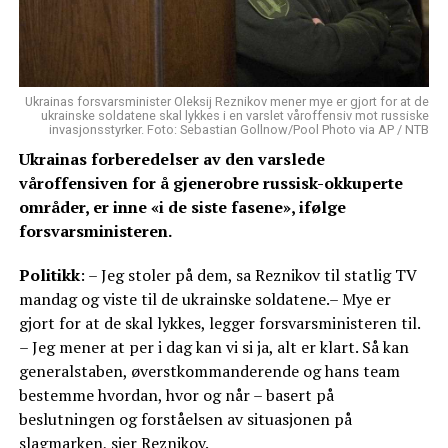
Ukrainas forsvarsminister Oleksij Reznikov mener mye er gjort for at de
ukrainske soldatene skal lykkes i en varslet våroffensiv mot russiske
invasjonsstyrker. Foto: Sebastian Gollnow/Pool Photo via AP / NTB
Ukrainas forberedelser av den varslede
våroffensiven for å gjenerobre russisk-okkuperte
områder, er inne «i de siste fasene», ifølge
forsvarsministeren.
Politikk
: – Jeg stoler på dem, sa Reznikov til statlig TV
mandag og viste til de ukrainske soldatene.– Mye er
gjort for at de skal lykkes, legger forsvarsministeren til.
– Jeg mener at per i dag kan vi si ja, alt er klart. Så kan
generalstaben, øverstkommanderende og hans team
bestemme hvordan, hvor og når – basert på
beslutningen og forståelsen av situasjonen på
slagmarken, sier Reznikov.