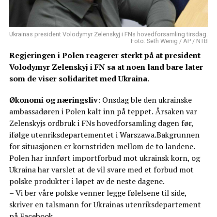
Ukrainas president Volodymyr Zelenskyj i FNs hovedforsamling tirsdag.
Foto: Seth Wenig / AP / NTB
Regjeringen i Polen reagerer sterkt på at president
Volodymyr Zelenskyj i FN sa at noen land bare later
som de viser solidaritet med Ukraina.
Økonomi og næringsliv
: Onsdag ble den ukrainske
ambassadøren i Polen kalt inn på teppet. Årsaken var
Zelenskyjs ordbruk i FNs hovedforsamling dagen før,
ifølge utenriksdepartementet i Warszawa.Bakgrunnen
for situasjonen er kornstriden mellom de to landene.
Polen har innført importforbud mot ukrainsk korn, og
Ukraina har varslet at de vil svare med et forbud mot
polske produkter i løpet av de neste dagene.
– Vi ber våre polske venner legge følelsene til side,
skriver en talsmann for Ukrainas utenriksdepartement
på Facebook.