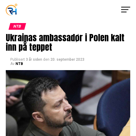
NTB
Ukrainas ambassadør i Polen kalt
inn på teppet
Publisert
3 år siden
den
20. september 2023
Av
NTB