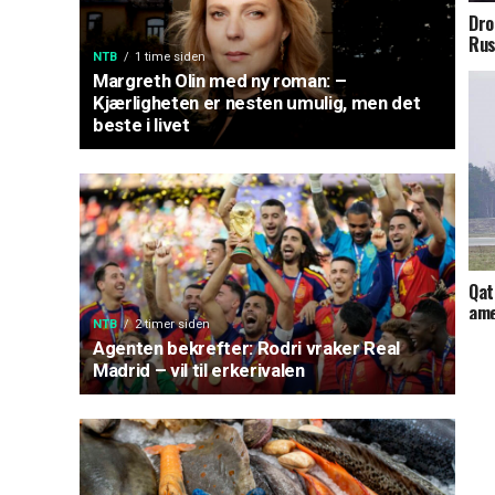
Dro
Rus
NTB
1 time siden
Margreth Olin med ny roman: –
Kjærligheten er nesten umulig, men det
beste i livet
Qat
ame
NTB
2 timer siden
Agenten bekrefter: Rodri vraker Real
Madrid – vil til erkerivalen