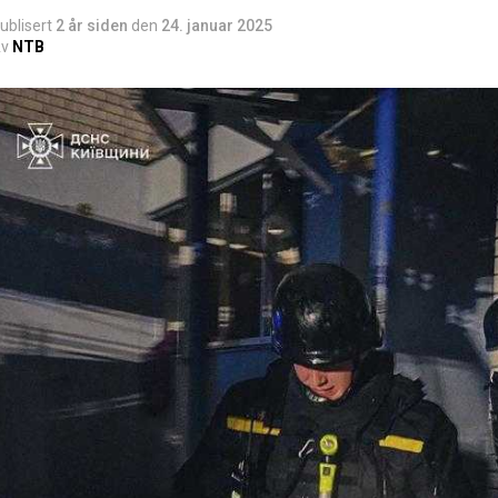
ublisert
2 år siden
den
24. januar 2025
v
NTB