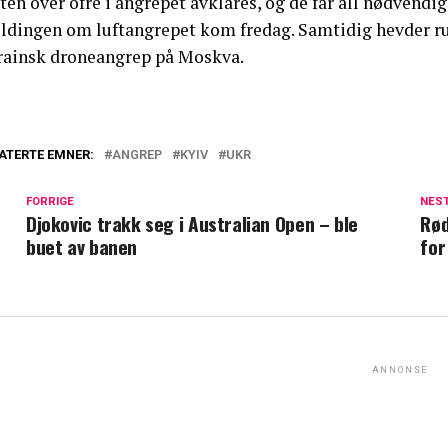
ten over ofre i angrepet avklares, og de får all nødvendig
ldingen om luftangrepet kom fredag. Samtidig hevder ru
rainsk droneangrep på Moskva.
ATERTE EMNER:
ANGREP
KYIV
UKR
FORRIGE
NES
Djokovic trakk seg i Australian Open – ble
Rød
buet av banen
for
ANNONSE