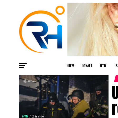
HJEM
LOKALT
NTB
US
U
NTB
2 år siden