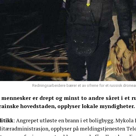
Redningsarbeidere bærer et av ofrene for et russisk dronean
 mennesker er drept og minst to andre såret i et r
rainske hovedstaden, opplyser lokale myndigheter.
litikk
: Angrepet utløste en brann i et boligbygg. Mykola 
litæradministrasjon, opplyser på meldingstjenesten Tele