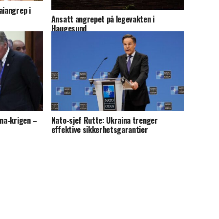
aiangrep i
Ansatt angrepet på legevakten i
Haugesund
ina-krigen –
Nato-sjef Rutte: Ukraina trenger
effektive sikkerhetsgarantier