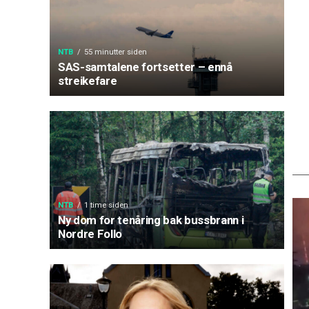
NTB
55 minutter siden
SAS-samtalene fortsetter – ennå
streikefare
NTB
1 time siden
Ny dom for tenåring bak bussbrann i
Nordre Follo