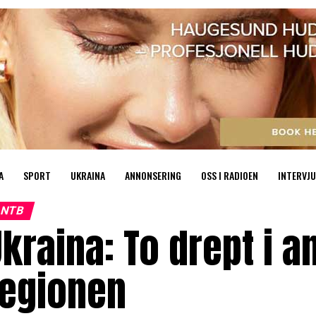
A
SPORT
UKRAINA
ANNONSERING
OSS I RADIOEN
INTERVJU
NTB
kraina: To drept i a
regionen