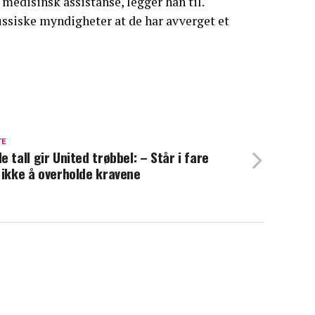
 medisinsk assistanse, legger han til.
ssiske myndigheter at de har avverget et
TE
e tall gir United trøbbel: – Står i fare
 ikke å overholde kravene