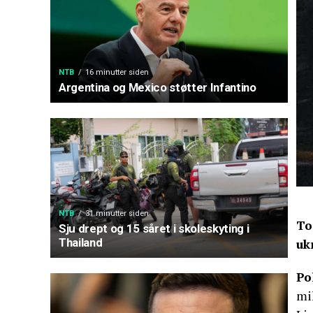
NTB
16 minutter siden
Argentina og Mexico støtter Infantino
NTB
31 minutter siden
To
Sju drept og 15 såret i skoleskyting i
Thailand
uk
Po
mi