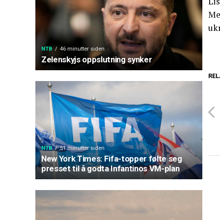
Lis
Me
uk
NTB
46 minutter siden
Zelenskyjs oppslutning synker
REL
NTB
51 minutter siden
New York Times: Fifa-topper følte seg
presset til å godta Infantinos VM-plan