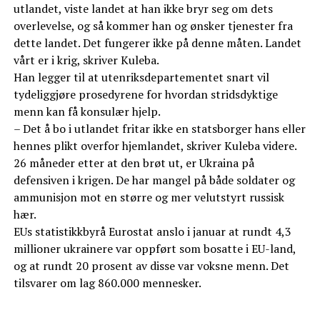
utlandet, viste landet at han ikke bryr seg om dets
overlevelse, og så kommer han og ønsker tjenester fra
dette landet. Det fungerer ikke på denne måten. Landet
vårt er i krig, skriver Kuleba.
Han legger til at utenriksdepartementet snart vil
tydeliggjøre prosedyrene for hvordan stridsdyktige
menn kan få konsulær hjelp.
– Det å bo i utlandet fritar ikke en statsborger hans eller
hennes plikt overfor hjemlandet, skriver Kuleba videre.
26 måneder etter at den brøt ut, er Ukraina på
defensiven i krigen. De har mangel på både soldater og
ammunisjon mot en større og mer velutstyrt russisk
hær.
EUs statistikkbyrå Eurostat anslo i januar at rundt 4,3
millioner ukrainere var oppført som bosatte i EU-land,
og at rundt 20 prosent av disse var voksne menn. Det
tilsvarer om lag 860.000 mennesker.