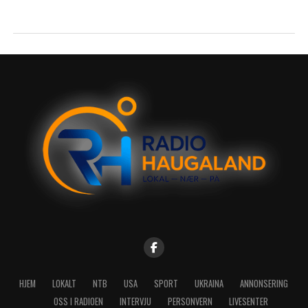
HJEM
LOKALT
NTB
USA
SPORT
UKRAINA
ANNONSERING
OSS I RADIOEN
INTERVJU
PERSONVERN
LIVESENTER