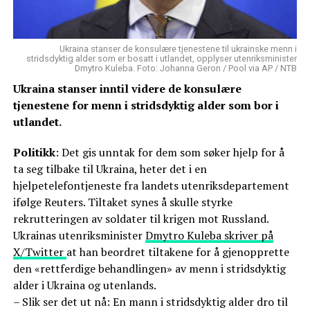
Ukraina stanser de konsulære tjenestene til ukrainske menn i
stridsdyktig alder som er bosatt i utlandet, opplyser utenriksminister
Dmytro Kuleba. Foto: Johanna Geron / Pool via AP / NTB
Ukraina stanser inntil videre de konsulære
tjenestene for menn i stridsdyktig alder som bor i
utlandet.
Politikk
: Det gis unntak for dem som søker hjelp for å
ta seg tilbake til Ukraina, heter det i en
hjelpetelefontjeneste fra landets utenriksdepartement
ifølge Reuters. Tiltaket synes å skulle styrke
rekrutteringen av soldater til krigen mot Russland.
Ukrainas utenriksminister
Dmytro Kuleba skriver på
X/Twitter
at han beordret tiltakene for å gjenopprette
den «rettferdige behandlingen» av menn i stridsdyktig
alder i Ukraina og utenlands.
– Slik ser det ut nå: En mann i stridsdyktig alder dro til