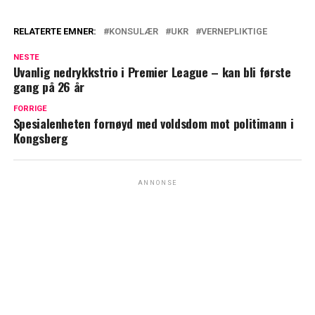
RELATERTE EMNER:
KONSULÆR
UKR
VERNEPLIKTIGE
NESTE
Uvanlig nedrykkstrio i Premier League – kan bli første
gang på 26 år
FORRIGE
Spesialenheten fornøyd med voldsdom mot politimann i
Kongsberg
ANNONSE