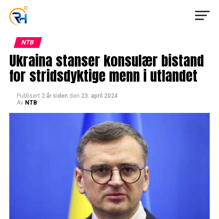
NTB
Ukraina stanser konsulær bistand
for stridsdyktige menn i utlandet
Publisert
2 år siden
den
23. april 2024
Av
NTB