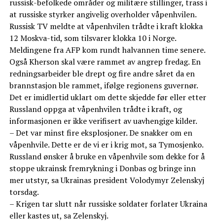
russisk-befolkede områder og militære stillinger, trass i
at russiske styrker angivelig overholder våpenhvilen.
Russisk TV meldte at våpenhvilen trådte i kraft klokka
12 Moskva-tid, som tilsvarer klokka 10 i Norge.
Meldingene fra AFP kom rundt halvannen time senere.
Også Kherson skal være rammet av angrep fredag. En
redningsarbeider ble drept og fire andre såret da en
brannstasjon ble rammet, ifølge regionens guvernør.
Det er imidlertid uklart om dette skjedde før eller etter
Russland oppga at våpenhvilen trådte i kraft, og
informasjonen er ikke verifisert av uavhengige kilder.
– Det var minst fire eksplosjoner. De snakker om en
våpenhvile. Dette er de vi er i krig mot, sa Tymosjenko.
Russland ønsker å bruke en våpenhvile som dekke for å
stoppe ukrainsk fremrykning i Donbas og bringe inn
mer utstyr, sa Ukrainas president Volodymyr Zelenskyj
torsdag.
– Krigen tar slutt når russiske soldater forlater Ukraina
eller kastes ut, sa Zelenskyj.