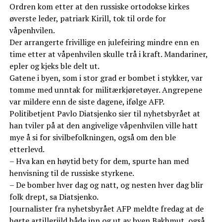
Ordren kom etter at den russiske ortodokse kirkes
øverste leder, patriark Kirill, tok til orde for
våpenhvilen.
Der arrangerte frivillige en julefeiring mindre enn en
time etter at våpenhvilen skulle trå i kraft. Mandariner,
epler og kjeks ble delt ut.
Gatene i byen, som i stor grad er bombet i stykker, var
tomme med unntak for militærkjøretøyer. Angrepene
var mildere enn de siste dagene, ifølge AFP.
Politibetjent Pavlo Diatsjenko sier til nyhetsbyrået at
han tviler på at den angivelige våpenhvilen ville hatt
mye å si for sivilbefolkningen, også om den ble
etterlevd.
– Hva kan en høytid bety for dem, spurte han med
henvisning til de russiske styrkene.
– De bomber hver dag og natt, og nesten hver dag blir
folk drept, sa Diatsjenko.
Journalister fra nyhetsbyrået AFP meldte fredag at de
hørte artilleriild både inn og ut av byen Bakhmut, også