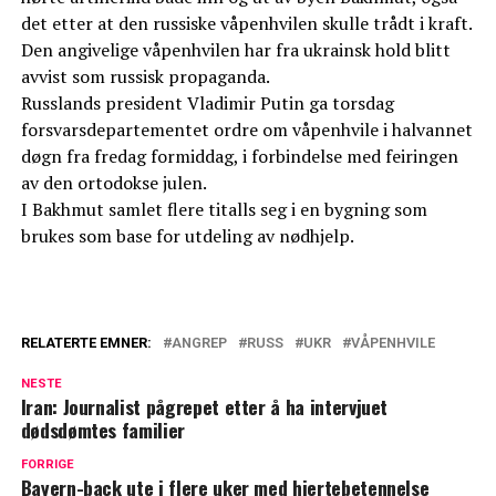
det etter at den russiske våpenhvilen skulle trådt i kraft.
Den angivelige våpenhvilen har fra ukrainsk hold blitt
avvist som russisk propaganda.
Russlands president Vladimir Putin ga torsdag
forsvarsdepartementet ordre om våpenhvile i halvannet
døgn fra fredag formiddag, i forbindelse med feiringen
av den ortodokse julen.
I Bakhmut samlet flere titalls seg i en bygning som
brukes som base for utdeling av nødhjelp.
RELATERTE EMNER:
ANGREP
RUSS
UKR
VÅPENHVILE
NESTE
Iran: Journalist pågrepet etter å ha intervjuet
dødsdømtes familier
FORRIGE
Bayern-back ute i flere uker med hjertebetennelse