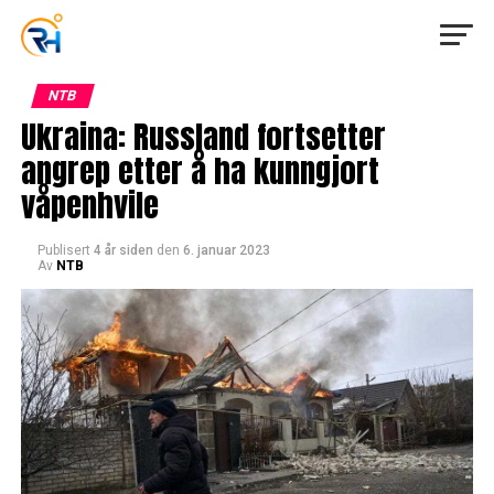
NTB
Ukraina: Russland fortsetter
angrep etter å ha kunngjort
våpenhvile
Publisert
4 år siden
den
6. januar 2023
Av
NTB