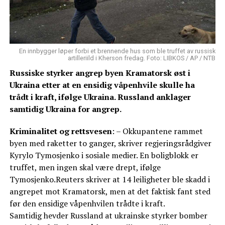
En innbygger løper forbi et brennende hus som ble truffet av russisk
artilleriild i Kherson fredag. Foto: LIBKOS / AP / NTB
Russiske styrker angrep byen Kramatorsk øst i
Ukraina etter at en ensidig våpenhvile skulle ha
trådt i kraft, ifølge Ukraina. Russland anklager
samtidig Ukraina for angrep.
Kriminalitet og rettsvesen
: – Okkupantene rammet
byen med raketter to ganger, skriver regjeringsrådgiver
Kyrylo Tymosjenko i sosiale medier. En boligblokk er
truffet, men ingen skal være drept, ifølge
Tymosjenko.Reuters skriver at 14 leiligheter ble skadd i
angrepet mot Kramatorsk, men at det faktisk fant sted
før den ensidige våpenhvilen trådte i kraft.
Samtidig hevder Russland at ukrainske styrker bomber