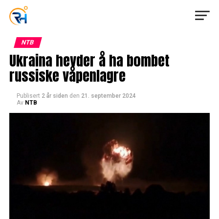
NTB
Ukraina hevder å ha bombet
russiske våpenlagre
Publisert
2 år siden
den
21. september 2024
Av
NTB