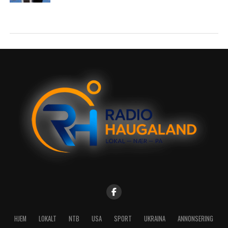
HJEM
LOKALT
NTB
USA
SPORT
UKRAINA
ANNONSERING