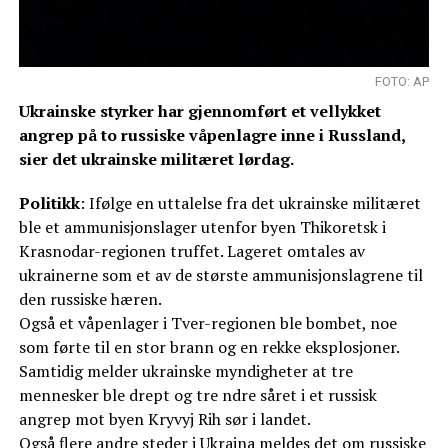
FOTO: AP
Ukrainske styrker har gjennomført et vellykket
angrep på to russiske våpenlagre inne i Russland,
sier det ukrainske militæret lørdag.
Politikk
: Ifølge en uttalelse fra det ukrainske militæret
ble et ammunisjonslager utenfor byen Thikoretsk i
Krasnodar-regionen truffet. Lageret omtales av
ukrainerne som et av de største ammunisjonslagrene til
den russiske hæren.
Også et våpenlager i Tver-regionen ble bombet, noe
som førte til en stor brann og en rekke eksplosjoner.
Samtidig melder ukrainske myndigheter at tre
mennesker ble drept og tre ndre såret i et russisk
angrep mot byen Kryvyj Rih sør i landet.
Også flere andre steder i Ukraina meldes det om russiske