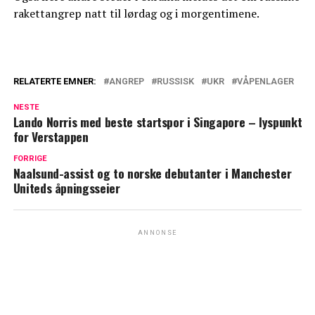
rakettangrep natt til lørdag og i morgentimene.
RELATERTE EMNER:
ANGREP
RUSSISK
UKR
VÅPENLAGER
NESTE
Lando Norris med beste startspor i Singapore – lyspunkt
for Verstappen
FORRIGE
Naalsund-assist og to norske debutanter i Manchester
Uniteds åpningsseier
ANNONSE